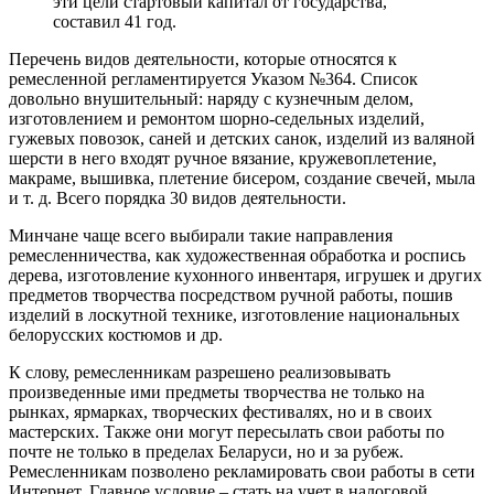
эти цели стартовый капитал от государства,
составил 41 год.
Перечень видов деятельности, которые относятся к
ремесленной регламентируется Указом №364. Список
довольно внушительный: наряду с кузнечным делом,
изготовлением и ремонтом шорно-седельных изделий,
гужевых повозок, саней и детских санок, изделий из валяной
шерсти в него входят ручное вязание, кружевоплетение,
макраме, вышивка, плетение бисером, создание свечей, мыла
и т. д. Всего порядка 30 видов деятельности.
Минчане чаще всего выбирали такие направления
ремесленничества, как художественная обработка и роспись
дерева, изготовление кухонного инвентаря, игрушек и других
предметов творчества посредством ручной работы, пошив
изделий в лоскутной технике, изготовление национальных
белорусских костюмов и др.
К слову, ремесленникам разрешено реализовывать
произведенные ими предметы творчества не только на
рынках, ярмарках, творческих фестивалях, но и в своих
мастерских. Также они могут пересылать свои работы по
почте не только в пределах Беларуси, но и за рубеж.
Ремесленникам позволено рекламировать свои работы в сети
Интернет. Главное условие – стать на учет в налоговой