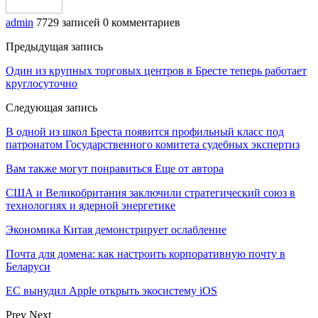
admin
7729 записей
0 комментариев
Предыдущая запись
Один из крупных торговых центров в Бресте теперь работает
круглосуточно
Следующая запись
В одной из школ Бреста появится профильный класс под
патронатом Государственного комитета судебных экспертиз
Вам также могут понравиться
Еще от автора
США и Великобритания заключили стратегический союз в
технологиях и ядерной энергетике
Экономика Китая демонстрирует ослабление
Почта для домена: как настроить корпоративную почту в
Беларуси
ЕС вынудил Apple открыть экосистему iOS
Prev
Next