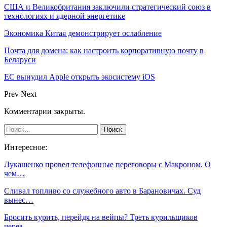
США и Великобритания заключили стратегический союз в
технологиях и ядерной энергетике
Экономика Китая демонстрирует ослабление
Почта для домена: как настроить корпоративную почту в
Беларуси
ЕС вынудил Apple открыть экосистему iOS
Prev
Next
Комментарии закрыты.
Интересное:
Лукашенко провел телефонные переговоры с Макроном. О
чем…
Сливал топливо со служебного авто в Барановичах. Суд
вынес…
Бросить курить, перейдя на вейпы? Треть курильщиков
через…