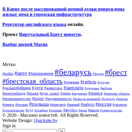
В Киеве после массированной ночной атаки повреждены
жилые дома и городская инфраструктура
Репетитор английского языка
онлайн.
Проект
Виртуальный Брест новости
.
Выбор дверей Магна
Метки
#беларусь
#брест
#авто
#барановичи
#tochka
#берёза
#брестская_область
#гибель
#германия
#гродно
#зарплата
#дальнобойщик
#дети
#животное
#кобрин
#здоровье
#минск
#контрабанда
#кража
#курс_валют
#литва
#медицина
#минская_область
#налог
#мошенничество
#недвижимость
#новости компаний
#пенсия
#очередь
#польша
#россия
#работа
#пожар
#пинск
#приговор
#сигарета
#пьяный
#суд
#футбол
#топливо
#цена
#школа
#электричество
#строительство
#телефон
© 2026 - Магазин новостей. All Rights Reserved.
Website Design:
Quicksite.by
Sign in