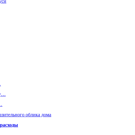
уси
…
му…
я…
азительного облика дома
 расходы