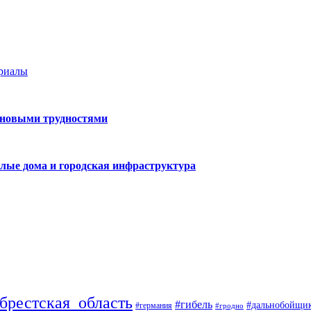
ериалы
 новыми трудностями
лые дома и городская инфраструктура
брестская_область
#гибель
#дальнобойщи
#германия
#гродно