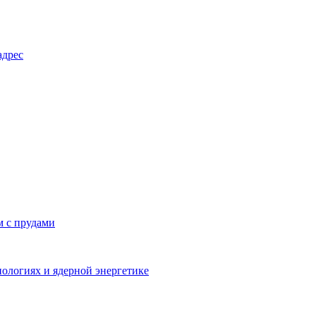
адрес
м с прудами
ологиях и ядерной энергетике