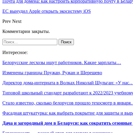
Почта для домена: как настроить корпоративную почту в Белар
ЕС вынудил Apple открыть экосистему iOS
Prev
Next
Комментарии закрыты.
Интересное:
Белорусские лесхозы ищут работников. Какие зарплаты…
Изменены границы Пружан, Ружан и Шерешево
Директор дома-интерната в Волках Николай Шульган: «У нас
Типовой школьный стандарт разработают к 2022/2023 учебно
Стало известно, сколько белорусов прошло техосмотр в январ
Фасадная штукатурка: как выбрать покрытие для защиты и выр
Дача и загородный дом в Беларуси: как сократить сезонные