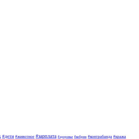
#зарплата
к
#дети
#животное
#контрабанда
#кража
#кобрин
#здоровье