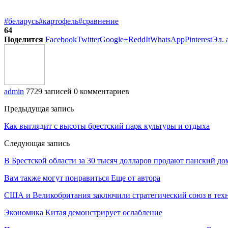
#беларусь
#картофель
#сравнение
64
Поделится
Facebook
Twitter
Google+
ReddIt
WhatsApp
Pinterest
Эл. 
admin
7729 записей
0 комментариев
Предыдущая запись
Как выглядит с высоты брестский парк культуры и отдыха
Следующая запись
В Брестской области за 30 тысяч долларов продают панский до
Вам также могут понравиться
Еще от автора
США и Великобритания заключили стратегический союз в техн
Экономика Китая демонстрирует ослабление