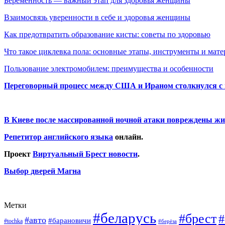
Беременность — важный этап для здоровья женщины
Взаимосвязь уверенности в себе и здоровья женщины
Как предотвратить образование кисты: советы по здоровью
Что такое циклевка пола: основные этапы, инструменты и мат
Пользование электромобилем: преимущества и особенности
Переговорный процесс между США и Ираном столкнулся с
В Киеве после массированной ночной атаки повреждены жи
Репетитор английского языка
онлайн.
Проект
Виртуальный Брест новости
.
Выбор дверей Магна
Метки
#беларусь
#брест
#
#авто
#барановичи
#tochka
#берёза