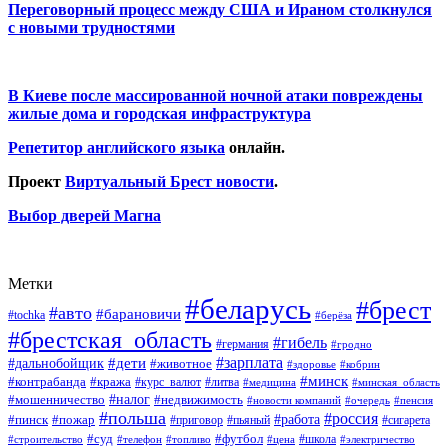
Переговорный процесс между США и Ираном столкнулся
с новыми трудностями
В Киеве после массированной ночной атаки повреждены
жилые дома и городская инфраструктура
Репетитор английского языка
онлайн.
Проект
Виртуальный Брест новости
.
Выбор дверей Магна
Метки
#беларусь
#брест
#авто
#барановичи
#tochka
#берёза
#брестская_область
#гибель
#германия
#гродно
#зарплата
#дальнобойщик
#дети
#животное
#кобрин
#здоровье
#минск
#контрабанда
#кража
#курс_валют
#литва
#медицина
#минская_область
#налог
#мошенничество
#недвижимость
#новости компаний
#пенсия
#очередь
#польша
#россия
#работа
#пожар
#пинск
#приговор
#сигарета
#пьяный
#суд
#футбол
#топливо
#цена
#школа
#электричество
#строительство
#телефон