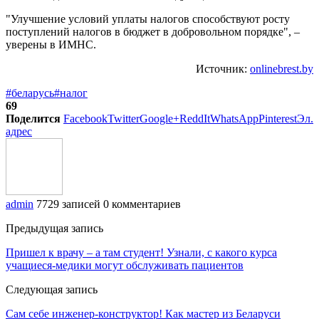
"Улучшение условий уплаты налогов способствуют росту
поступлений налогов в бюджет в добровольном порядке", –
уверены в ИМНС.
Источник:
onlinebrest.by
#беларусь
#налог
69
Поделится
Facebook
Twitter
Google+
ReddIt
WhatsApp
Pinterest
Эл.
адрес
admin
7729 записей
0 комментариев
Предыдущая запись
Пришел к врачу – а там студент! Узнали, с какого курса
учащиеся-медики могут обслуживать пациентов
Следующая запись
Сам себе инженер-конструктор! Как мастер из Беларуси