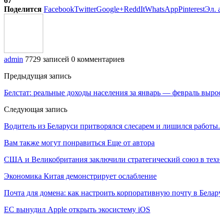
67
Поделится
Facebook
Twitter
Google+
ReddIt
WhatsApp
Pinterest
Эл. 
admin
7729 записей
0 комментариев
Предыдущая запись
Белстат: реальные доходы населения за январь — февраль выро
Следующая запись
Водитель из Беларуси притворялся слесарем и лишился работы.
Вам также могут понравиться
Еще от автора
США и Великобритания заключили стратегический союз в техн
Экономика Китая демонстрирует ослабление
Почта для домена: как настроить корпоративную почту в Белар
ЕС вынудил Apple открыть экосистему iOS