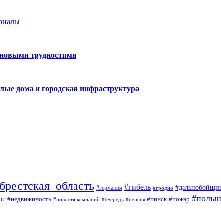
ериалы
 новыми трудностями
лые дома и городская инфраструктура
брестская_область
#гибель
#дальнобойщи
#германия
#гродно
#польш
ог
#недвижимость
#пожар
#пинск
#новости компаний
#пенсия
#очередь