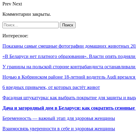
Prev
Next
Комментарии закрыты.
Интересное:
Показаны самые смешные фотографии домашних животных 2
«В Беларуси нет платного образования». Власти опять поднял
У границы на польской стороне контрабандиста останавливал
Ночью в Кобринском районе 18-летний водитель Audi врезалс
6 вредных привычек, от которых растёт живот
Фасадная штукатурка: как выбрать покрытие для защиты и выр
Дача и загородный дом в Беларуси: как сократить сезонные
Беременность — важный этап для здоровья женщины
Взаимосвязь уверенности в себе и здоровья женщины