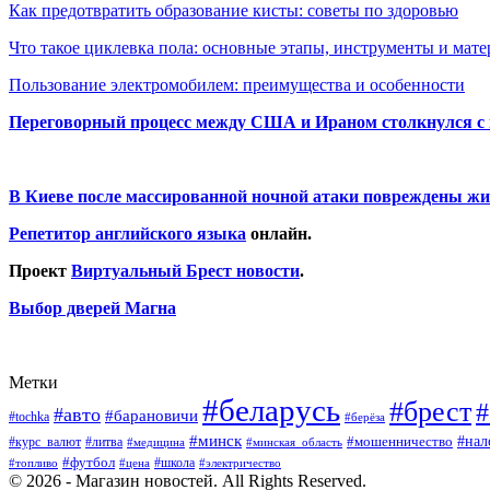
Как предотвратить образование кисты: советы по здоровью
Что такое циклевка пола: основные этапы, инструменты и мат
Пользование электромобилем: преимущества и особенности
Переговорный процесс между США и Ираном столкнулся с
В Киеве после массированной ночной атаки повреждены жи
Репетитор английского языка
онлайн.
Проект
Виртуальный Брест новости
.
Выбор дверей Магна
Метки
#беларусь
#брест
#
#авто
#барановичи
#tochka
#берёза
#минск
#нал
#мошенничество
#курс_валют
#литва
#медицина
#минская_область
#футбол
#топливо
#цена
#школа
#электричество
© 2026 - Магазин новостей. All Rights Reserved.