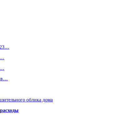
023…
и…
и…
я в…
азительного облика дома
 расходы