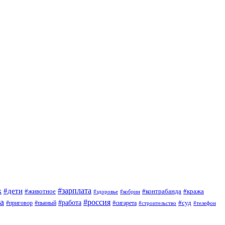
#зарплата
к
#дети
#животное
#контрабанда
#кража
#кобрин
#здоровье
а
#россия
#работа
#суд
#приговор
#сигарета
#пьяный
#строительство
#телефон