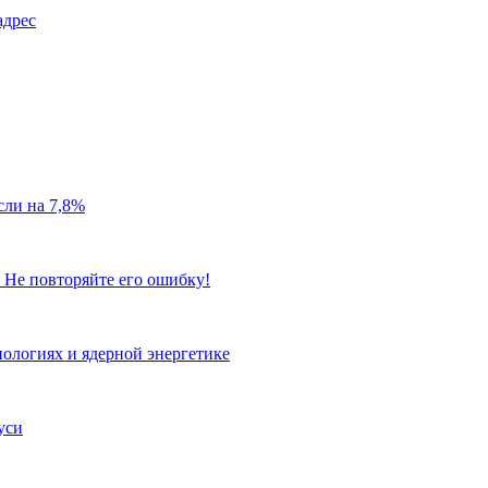
адрес
сли на 7,8%
 Не повторяйте его ошибку!
ологиях и ядерной энергетике
уси