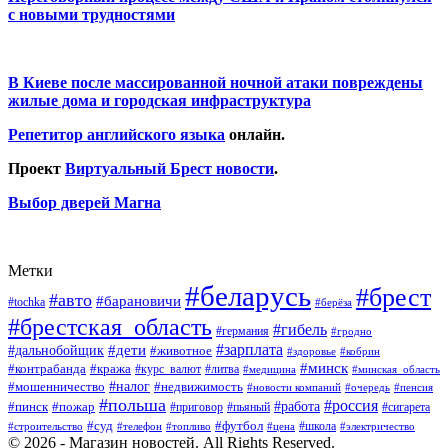
с новыми трудностями
В Киеве после массированной ночной атаки повреждены
жилые дома и городская инфраструктура
Репетитор английского языка
онлайн.
Проект
Виртуальный Брест новости
.
Выбор дверей Магна
Метки
#беларусь
#брест
#авто
#барановичи
#tochka
#берёза
#брестская_область
#гибель
#германия
#гродно
#зарплата
#дальнобойщик
#дети
#животное
#кобрин
#здоровье
#минск
#контрабанда
#кража
#курс_валют
#литва
#медицина
#минская_область
#налог
#мошенничество
#недвижимость
#новости компаний
#пенсия
#очередь
#польша
#россия
#работа
#пожар
#пинск
#приговор
#сигарета
#пьяный
#суд
#футбол
#топливо
#цена
#школа
#электричество
#строительство
#телефон
© 2026 - Магазин новостей. All Rights Reserved.