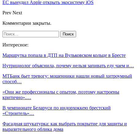
ЕС вынудил Apple открыть экосистему iOS
Prev
Next
Комментарии закрыты.
Интересное:
Маршрутка попала в ДТП на Вульковском кольце в Бресте
Нутрициолог объяснила, почему нельзя запивать еду чаем и…
МТБанк бьет тревогу: мошенники нашли новый хитроумный
способ…
«Они же профессионалы с опытом, поэтому настроены
критично».…
В чемпионате Беларуси по индорхоккею брестский
«Строитель»…
Фасадная штукатурка: как выбрать покрытие для защиты и
выразительного облика дома