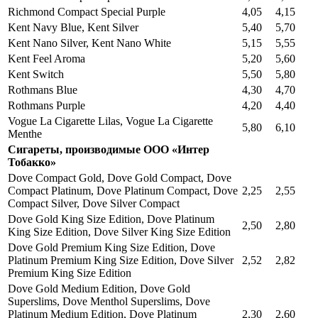
Richmond Compact Special Purple
4,05
4,15
Kent Navy Blue, Kent Silver
5,40
5,70
Kent Nano Silver, Kent Nano White
5,15
5,55
Kent Feel Aroma
5,20
5,60
Kent Switch
5,50
5,80
Rothmans Blue
4,30
4,70
Rothmans Purple
4,20
4,40
Vogue La Cigarette Lilas, Vogue La Cigarette
5,80
6,10
Menthe
Сигареты, производимые ООО «Интер
Тобакко»
Dove Compact Gold, Dove Gold Compact, Dove
Compact Platinum, Dove Platinum Compact, Dove
2,25
2,55
Compact Silver, Dove Silver Compact
Dove Gold King Size Edition, Dove Platinum
2,50
2,80
King Size Edition, Dove Silver King Size Edition
Dove Gold Premium King Size Edition, Dove
Platinum Premium King Size Edition, Dove Silver
2,52
2,82
Premium King Size Edition
Dove Gold Medium Edition, Dove Gold
Superslims, Dove Menthol Superslims, Dove
Platinum Medium Edition, Dove Platinum
2,30
2,60