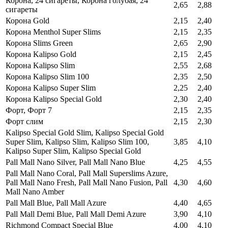
Корона, 24 сигареты, Корона голубая, 24
2,65
2,88
сигареты
Корона Gold
2,15
2,40
Корона Menthol Super Slims
2,15
2,35
Корона Slims Green
2,65
2,90
Корона Kalipso Gold
2,15
2,45
Корона Kalipso Slim
2,55
2,68
Корона Kalipso Slim 100
2,35
2,50
Корона Kalipso Super Slim
2,25
2,40
Корона Kalipso Special Gold
2,30
2,40
Форт, Форт 7
2,15
2,35
Форт слим
2,15
2,30
Kalipso Special Gold Slim, Kalipso Special Gold
Super Slim, Kalipso Slim, Kalipso Slim 100,
3,85
4,10
Kalipso Super Slim, Kalipso Special Gold
Pall Mall Nano Silver, Pall Mall Nano Blue
4,25
4,55
Pall Mall Nano Coral, Pall Mall Superslims Azure,
Pall Mall Nano Fresh, Pall Mall Nano Fusion, Pall
4,30
4,60
Mall Nano Amber
Pall Mall Blue, Pall Mall Azure
4,40
4,65
Pall Mall Demi Blue, Pall Mall Demi Azure
3,90
4,10
Richmond Compact Special Blue
4,00
4,10