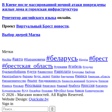
В Киеве после массированной ночной атаки повреждены
жилые дома и городская инфраструктура
Репетитор английского языка
онлайн.
Проект
Виртуальный Брест новости
.
Выбор дверей Магна
Метки
#беларусь
#брест
#авто
#барановичи
#tochka
#берёза
#брестская_область
#гибель
#германия
#гродно
#зарплата
#дальнобойщик
#дети
#животное
#кобрин
#здоровье
#минск
#контрабанда
#кража
#курс_валют
#литва
#медицина
#минская_область
#налог
#мошенничество
#недвижимость
#новости компаний
#пенсия
#очередь
#польша
#россия
#работа
#пожар
#пинск
#приговор
#сигарета
#пьяный
#суд
#футбол
#топливо
#цена
#школа
#электричество
#строительство
#телефон
© 2026 - Магазин новостей. All Rights Reserved.
Website Design:
Quicksite.by
Sign in