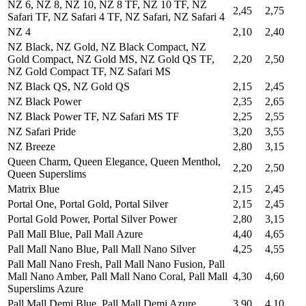
NZ 6, NZ 8, NZ 10, NZ 8 TF, NZ 10 TF, NZ
2,45
2,75
Safari TF, NZ Safari 4 TF, NZ Safari, NZ Safari 4
NZ 4
2,10
2,40
NZ Black, NZ Gold, NZ Black Compact, NZ
Gold Compact, NZ Gold MS, NZ Gold QS TF,
2,20
2,50
NZ Gold Compact TF, NZ Safari MS
NZ Black QS, NZ Gold QS
2,15
2,45
NZ Black Power
2,35
2,65
NZ Black Power TF, NZ Safari MS TF
2,25
2,55
NZ Safari Pride
3,20
3,55
NZ Breeze
2,80
3,15
Queen Charm, Queen Elegance, Queen Menthol,
2,20
2,50
Queen Superslims
Matrix Blue
2,15
2,45
Portal One, Portal Gold, Portal Silver
2,15
2,45
Portal Gold Power, Portal Silver Power
2,80
3,15
Pall Mall Blue, Pall Mall Azure
4,40
4,65
Pall Mall Nano Blue, Pall Mall Nano Silver
4,25
4,55
Pall Mall Nano Fresh, Pall Mall Nano Fusion, Pall
Mall Nano Amber, Pall Mall Nano Coral, Pall Mall
4,30
4,60
Superslims Azure
Pall Mall Demi Blue, Pall Mall Demi Azure
3,90
4,10