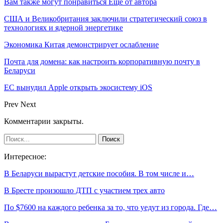
Вам также могут понравиться
Еще от автора
США и Великобритания заключили стратегический союз в
технологиях и ядерной энергетике
Экономика Китая демонстрирует ослабление
Почта для домена: как настроить корпоративную почту в
Беларуси
ЕС вынудил Apple открыть экосистему iOS
Prev
Next
Комментарии закрыты.
Интересное:
В Беларуси вырастут детские пособия. В том числе и…
В Бресте произошло ДТП с участием трех авто
По $7600 на каждого ребенка за то, что уедут из города. Где…