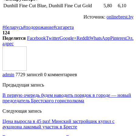
Dunhill Fine Cut Blue, Dunhill Fine Cut Gold
5,80
6,10
Источник:
onlinebrest.by
#беларусь
#подорожание
#сигарета
124
Поделится
Facebook
Twitter
Google+
ReddIt
WhatsApp
Pinterest
Эл.
адрес
admin
7729 записей
0 комментариев
Предыдущая запись
В первую очередь будем наводить порядок в городе — новый
председатель Брестского горисполкома
Следующая запись
Цена выросла в 45 раз! Минский застройщик купил с
аукциона лакомый участок в Бресте