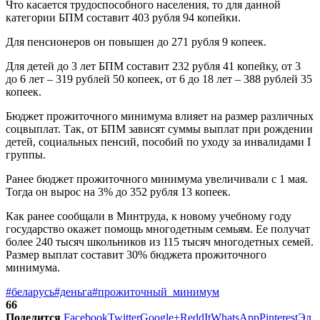
Что касается трудоспособного населения, то для данной
категории БПМ составит 403 рубля 94 копейки.
Для пенсионеров он повышен до 271 рубля 9 копеек.
Для детей до 3 лет БПМ составит 232 рубля 41 копейку, от 3
до 6 лет – 319 рублей 50 копеек, от 6 до 18 лет – 388 рублей 35
копеек.
Бюджет прожиточного минимума влияет на размер различных
соцвыплат. Так, от БПМ зависят суммы выплат при рождении
детей, социальных пенсий, пособий по уходу за инвалидами I
группы.
Ранее бюджет прожиточного минимума увеличивали с 1 мая.
Тогда он вырос на 3% до 352 рубля 13 копеек.
Как ранее сообщали в Минтруда, к новому учебному году
государство окажет помощь многодетным семьям. Ее получат
более 240 тысяч школьников из 115 тысяч многодетных семей.
Размер выплат составит 30% бюджета прожиточного
минимума.
#беларусь
#деньга
#прожиточный_минимум
66
Поделится
Facebook
Twitter
Google+
ReddIt
WhatsApp
Pinterest
Эл.