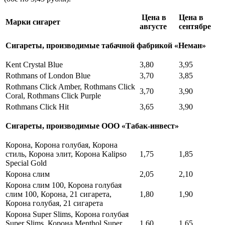
Цена в
Цена в
Марки сигарет
августе
сентябре
Сигареты, производимые табачной фабрикой «Неман»
Kent Crystal Blue
3,80
3,95
Rothmans of London Blue
3,70
3,85
Rothmans Click Amber, Rothmans Click
3,70
3,90
Coral, Rothmans Click Purple
Rothmans Click Hit
3,65
3,90
Сигареты, производимые ООО «Табак-инвест»
Корона, Корона голубая, Корона
стиль, Корона элит, Корона Kalipso
1,75
1,85
Special Gold
Корона слим
2,05
2,10
Корона слим 100, Корона голубая
слим 100, Корона, 21 сигарета,
1,80
1,90
Корона голубая, 21 сигарета
Корона Super Slims, Корона голубая
Super Slims, Корона Menthol Super
1,60
1,65