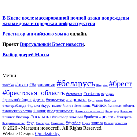
В Киеве после массированной ночной атаки повреждены
жилые дома и городская инфраструктура
Репетитор английского языка
онлайн.
Проект
Виртуальный Брест новости
.
Выбор дверей Магна
Метки
#беларусь
#брест
#авто
#барановичи
#tochka
#берёза
#брестская_область
#гибель
#германия
#гродно
#зарплата
#дальнобойщик
#дети
#животное
#кобрин
#здоровье
#минск
#контрабанда
#кража
#курс_валют
#литва
#медицина
#минская_область
#налог
#мошенничество
#недвижимость
#новости компаний
#пенсия
#очередь
#польша
#россия
#работа
#пожар
#пинск
#приговор
#сигарета
#пьяный
#суд
#футбол
#топливо
#цена
#школа
#электричество
#строительство
#телефон
© 2026 - Магазин новостей. All Rights Reserved.
Website Design:
Quicksite.by