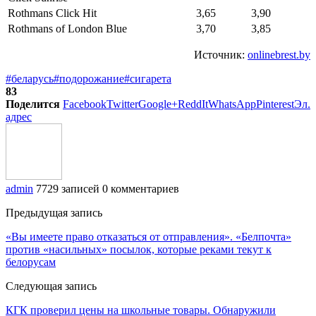
Rothmans Click Hit
3,65
3,90
Rothmans of London Blue
3,70
3,85
Источник:
onlinebrest.by
#беларусь
#подорожание
#сигарета
83
Поделится
Facebook
Twitter
Google+
ReddIt
WhatsApp
Pinterest
Эл.
адрес
admin
7729 записей
0 комментариев
Предыдущая запись
«Вы имеете право отказаться от отправления». «Белпочта»
против «насильных» посылок, которые реками текут к
белорусам
Следующая запись
КГК проверил цены на школьные товары. Обнаружили