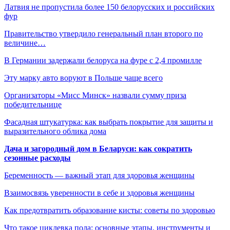
Латвия не пропустила более 150 белорусских и российских
фур
Правительство утвердило генеральный план второго по
величине…
В Германии задержали белоруса на фуре с 2,4 промилле
Эту марку авто воруют в Польше чаще всего
Организаторы «Мисс Минск» назвали сумму приза
победительнице
Фасадная штукатурка: как выбрать покрытие для защиты и
выразительного облика дома
Дача и загородный дом в Беларуси: как сократить
сезонные расходы
Беременность — важный этап для здоровья женщины
Взаимосвязь уверенности в себе и здоровья женщины
Как предотвратить образование кисты: советы по здоровью
Что такое циклевка пола: основные этапы, инструменты и