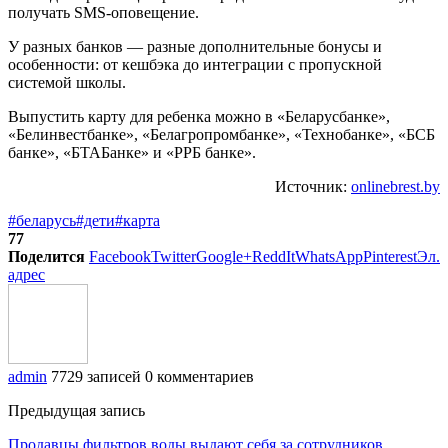
получать SMS-оповещение.
У разных банков — разные дополнительные бонусы и
особенности: от кешбэка до интеграции с пропускной
системой школы.
Выпустить карту для ребенка можно в «Беларусбанке»,
«Белинвестбанке», «Белагропромбанке», «Технобанке», «БСБ
банке», «БТАБанке» и «РРБ банке».
Источник:
onlinebrest.by
#беларусь
#дети
#карта
77
Поделится
Facebook
Twitter
Google+
ReddIt
WhatsApp
Pinterest
Эл.
адрес
admin
7729 записей
0 комментариев
Предыдущая запись
Продавцы фильтров воды выдают себя за сотрудников