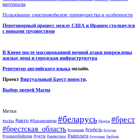
материалы
Пользование электромобилем: преимущества и особенности
Переговорный процесс между США и Ираном столкнулся
с новыми трудностями
В Киеве после массированной ночной атаки повреждены
жилые дома и городская инфраструктура
Репетитор английского языка
онлайн.
Проект
Виртуальный Брест новости
.
Выбор дверей Магна
Метки
#беларусь
#брест
#авто
#барановичи
#tochka
#берёза
#брестская_область
#гибель
#германия
#гродно
#зарплата
#дальнобойщик
#дети
#животное
#кобрин
#здоровье