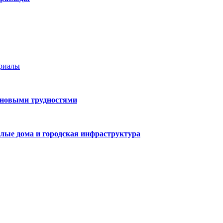
ериалы
 новыми трудностями
лые дома и городская инфраструктура