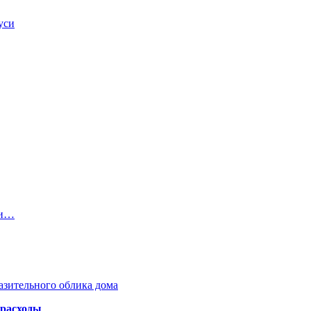
уси
ти…
азительного облика дома
 расходы