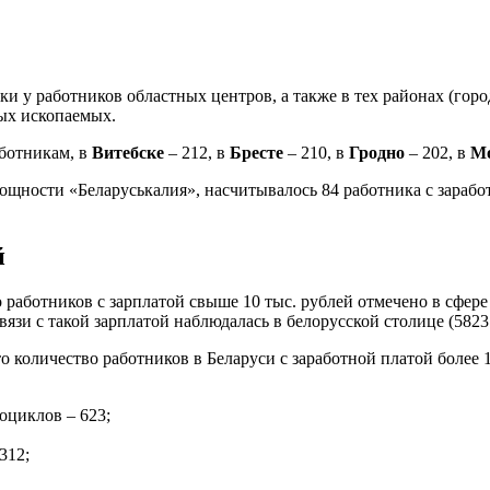
 у работников областных центров, а также в тех районах (горо
ых ископаемых.
аботникам, в
Витебске
– 212, в
Бресте
– 210, в
Гродно
– 202, в
Мо
щности «Беларуськалия», насчитывалось 84 работника с заработ
й
 работников с зарплатой свыше 10 тыс. рублей отмечено в сфер
язи с такой зарплатой наблюдалась в белорусской столице (5823 
 то количество работников в Беларуси с заработной платой более
оциклов – 623;
312;