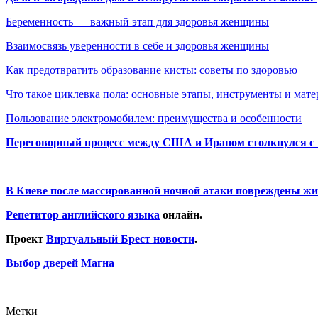
Беременность — важный этап для здоровья женщины
Взаимосвязь уверенности в себе и здоровья женщины
Как предотвратить образование кисты: советы по здоровью
Что такое циклевка пола: основные этапы, инструменты и мат
Пользование электромобилем: преимущества и особенности
Переговорный процесс между США и Ираном столкнулся с
В Киеве после массированной ночной атаки повреждены жи
Репетитор английского языка
онлайн.
Проект
Виртуальный Брест новости
.
Выбор дверей Магна
Метки