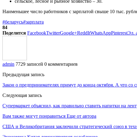
сельское, лесное и рыбное хозяйство – 30.
Наименьшее число работников с зарплатой свыше 10 тыс. рубл
#беларусь
#зарплата
84
Поделится
Facebook
Twitter
Google+
ReddIt
WhatsApp
Pinterest
Эл. 
admin
7729 записей
0 комментариев
Предыдущая запись
Закон о предпринимателях примут до конца октября. А что со 
Следующая запись
Супермаркет объяснил, как правильно ставить напитки на лент
Вам также могут понравиться
Еще от автора
США и Великобритания заключили стратегический союз в техн
Экономика Китая демонстрирует ослабление