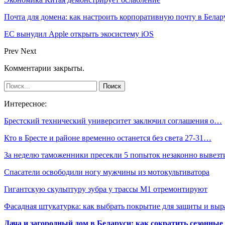
Почта для домена: как настроить корпоративную почту в Белар
ЕС вынудил Apple открыть экосистему iOS
Prev
Next
Комментарии закрыты.
Интересное:
Брестский технический университет заключил соглашения о…
Кто в Бресте и районе временно останется без света 27-31…
За неделю таможенники пресекли 5 попыток незаконно вывез
Спасатели освободили ногу мужчины из мотокультиватора
Гигантскую скульптуру зубра у трассы М1 отремонтируют
Фасадная штукатурка: как выбрать покрытие для защиты и выр
Дача и загородный дом в Беларуси: как сократить сезонные