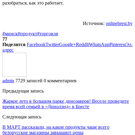
разобраться, как это работает.
Источник:
onlinebrest.by
#минск
#продукт
#торговля
77
Поделится
Facebook
Twitter
Google+
ReddIt
WhatsApp
Pinterest
Эл.
адрес
admin
7729 записей
0 комментариев
Предыдущая запись
Жаркое лето в большом парке динозавров! Весело проведите
время всей семьей в «Динолэнд» в Бресте
Следующая запись
В МАРТ рассказали, на какие продукты чаще всего
белорусские магазины завышают цены