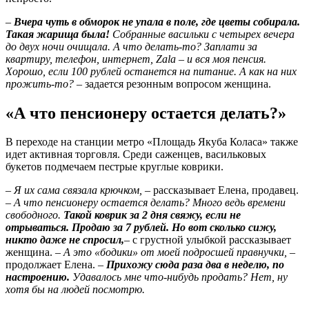
–
Вчера чуть в обморок не упала в поле, где цветы собирала.
Такая жарища была!
Собранные васильки с четырех вечера
до двух ночи очищала. А что делать-то? Заплати за
квартиру, телефон, интернет, Zala – и вся моя пенсия.
Хорошо, если 100 рублей останется на питание. А как на них
прожить-то?
– задается резонным вопросом женщина.
«А что пенсионеру остается делать?»
В переходе на станции метро «Площадь Якуба Коласа» также
идет активная торговля. Среди саженцев, васильковых
букетов подмечаем пестрые круглые коврики.
–
Я их сама связала крючком,
– рассказывает Елена, продавец.
–
А что пенсионеру остается делать? Много ведь времени
свободного.
Такой коврик за 2 дня свяжу, если не
отрываться. Продаю за 7 рублей. Но вот сколько сижу,
никто даже не спросил,
– с грустной улыбкой рассказывает
женщина. –
А это «бодики» от моей подросшей правнучки,
–
продолжает Елена. –
П
рихожу сюда раза два в неделю, по
настроению.
Удавалось мне что-нибудь продать? Нет, ну
хотя бы на людей посмотрю.