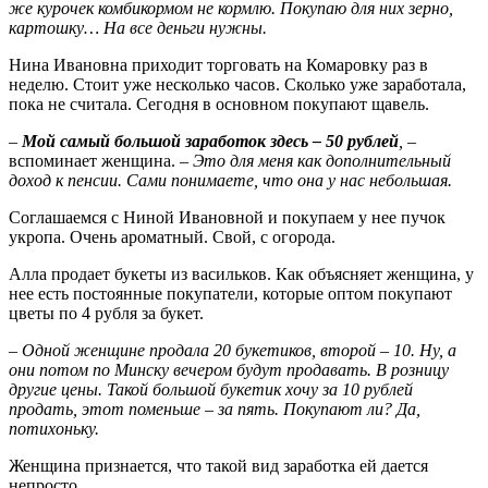
же курочек комбикормом не кормлю. Покупаю для них зерно,
картошку… На все деньги нужны.
Нина Ивановна приходит торговать на Комаровку раз в
неделю. Стоит уже несколько часов. Сколько уже заработала,
пока не считала. Сегодня в основном покупают щавель.
–
Мой самый большой заработок здесь – 50 рублей
,
–
вспоминает женщина.
– Это для меня как дополнительный
доход к пенсии. Сами понимаете, что она у нас небольшая.
Соглашаемся с Ниной Ивановной и покупаем у нее пучок
укропа. Очень ароматный. Свой, с огорода.
Алла продает букеты из васильков. Как объясняет женщина, у
нее есть постоянные покупатели, которые оптом покупают
цветы по 4 рубля за букет.
– Одной женщине продала 20 букетиков, второй – 10. Ну, а
они потом по Минску вечером будут продавать. В розницу
другие цены. Такой большой букетик хочу за 10 рублей
продать, этот поменьше – за пять. Покупают ли? Да,
потихоньку.
Женщина признается, что такой вид заработка ей дается
непросто.