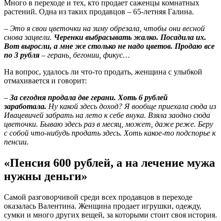
Много в переходе и тех, кто продает саженцы комнатных
растений. Одна из таких продавцов – 65-летняя Галина.
–
Это я свои цветочки на зиму обрезала, чтобы они весной
снова зацвели.
Черенки выбрасывать жалко. Посадила их.
Вот выросли, а мне же столько не надо цветов. Продаю все
по 3 рубля
– герань, бегонии, фикус…
На вопрос, удалось ли что-то продать, женщина с улыбкой
отмахивается и говорит:
–
За сегодня продала две герани. Хоть 6 рублей
заработала.
Ну какой здесь доход? Я вообще приехала сюда из
Ивацевичей забрать на лето к себе внука. Взяла заодно сюда
цветочки. Бываю здесь раз в месяц, может, даже реже. Беру
с собой что-нибудь продать здесь. Хоть какое-то подспорье к
пенсии.
«Пенсия 600 рублей, а на лечение мужа
нужны деньги»
Самой разговорчивой среди всех продавцов в переходе
оказалась Валентина. Женщина продает игрушки, одежду,
сумки и много других вещей, за которыми стоит своя история.