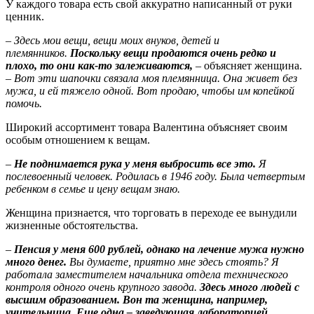
У каждого товара есть свой аккуратно написанный от руки
ценник.
–
Здесь мои вещи, вещи моих внуков, детей и
племянников.
Поскольку вещи продаются очень редко и
плохо, то они как-то залеживаются,
– объясняет женщина.
–
Вот эти шапочки связала моя племянница. Она живет без
мужа, и ей тяжело одной. Вот продаю, чтобы им копейкой
помочь.
Широкий ассортимент товара Валентина объясняет своим
особым отношением к вещам.
–
Не поднимается рука у меня выбросить все это.
Я
послевоенный человек. Родилась в 1946 году. Была четвертым
ребенком в семье и цену вещам знаю.
Женщина признается, что торговать в переходе ее вынудили
жизненные обстоятельства.
–
Пенсия у меня 600 рублей, однако на лечение мужа нужно
много денег.
Вы думаете, приятно мне здесь стоять? Я
работала заместителем начальника отдела технического
контроля одного очень крупного завода.
Здесь много людей с
высшим образованием. Вон та женщина, например,
учительница. Еще одна – заведующая лабораторией.