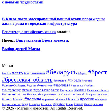
с новыми трудностями
В Киеве после массированной ночной атаки повреждены
жилые дома и городская инфраструктура
Репетитор английского языка
онлайн.
Проект
Виртуальный Брест новости
.
Выбор дверей Магна
Метки
#беларусь
#брест
#авто
#барановичи
#tochka
#берёза
#брестская_область
#гибель
#германия
#гродно
#зарплата
#дальнобойщик
#дети
#животное
#кобрин
#здоровье
#минск
#контрабанда
#кража
#курс_валют
#литва
#медицина
#минская_область
#налог
#мошенничество
#недвижимость
#новости компаний
#пенсия
#очередь
#польша
#россия
#работа
#пожар
#пинск
#приговор
#сигарета
#пьяный
#суд
#футбол
#топливо
#цена
#школа
#электричество
#строительство
#телефон
© 2026 - Магазин новостей. All Rights Reserved.