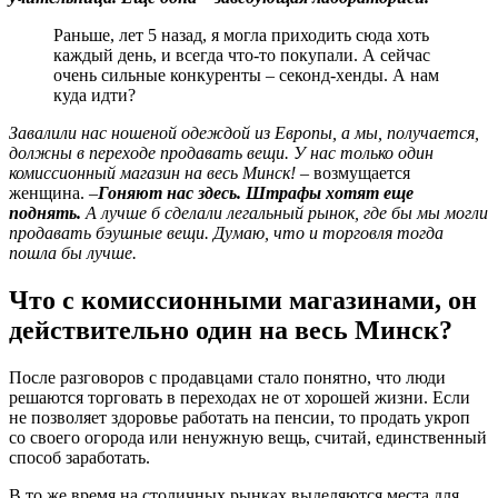
Раньше, лет 5 назад, я могла приходить сюда хоть
каждый день, и всегда что-то покупали. А сейчас
очень сильные конкуренты – секонд-хенды. А нам
куда идти?
Завалили нас ношеной одеждой из Европы, а мы, получается,
должны в переходе продавать вещи. У нас только один
комиссионный магазин на весь Минск!
– возмущается
женщина. –
Гоняют нас здесь. Штрафы хотят еще
поднять.
А лучше б сделали легальный рынок, где бы мы могли
продавать бэушные вещи. Думаю, что и торговля тогда
пошла бы лучше.
Что с комиссионными магазинами, он
действительно один на весь Минск?
После разговоров с продавцами стало понятно, что люди
решаются торговать в переходах не от хорошей жизни. Если
не позволяет здоровье работать на пенсии, то продать укроп
со своего огорода или ненужную вещь, считай, единственный
способ заработать.
В то же время на столичных рынках выделяются места для