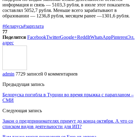
информация и связь — 5103,3 рубля, в июле этот показатель
составлял 5052,7 рубля. Меньше всего зарабатывают в
образовании — 1236,8 рубля, месяцем ранее —1301,6 рубля.
#беларусь
#зарплата
77
Поделится
Facebook
Twitter
Google+
ReddIt
WhatsApp
Pinterest
Эл.
адрес
admin
7729 записей
0 комментариев
Предыдущая запись
Белоруска погибла в Турции во время прыжка с парапланом –
СМИ
Следующая запись
Закон о предпринимателях примут до конца октября. А что со
списком видов деятельности для ИП?
Вам также могут понравиться
Еще от автора