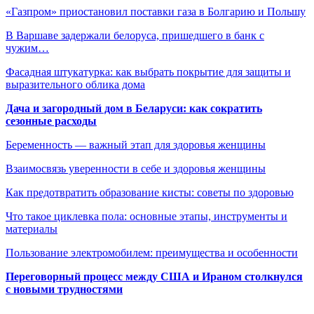
«Газпром» приостановил поставки газа в Болгарию и Польшу
В Варшаве задержали белоруса, пришедшего в банк с
чужим…
Фасадная штукатурка: как выбрать покрытие для защиты и
выразительного облика дома
Дача и загородный дом в Беларуси: как сократить
сезонные расходы
Беременность — важный этап для здоровья женщины
Взаимосвязь уверенности в себе и здоровья женщины
Как предотвратить образование кисты: советы по здоровью
Что такое циклевка пола: основные этапы, инструменты и
материалы
Пользование электромобилем: преимущества и особенности
Переговорный процесс между США и Ираном столкнулся
с новыми трудностями