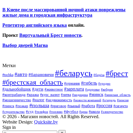
В Киеве после массированной ночной атаки повреждены
жилые дома и городская инфраструктура
Репетитор английского языка
онлайн.
Проект
Виртуальный Брест новости
.
Выбор дверей Магна
Метки
#беларусь
#брест
#авто
#барановичи
#tochka
#берёза
#брестская_область
#гибель
#германия
#гродно
#зарплата
#дальнобойщик
#дети
#животное
#кобрин
#здоровье
#минск
#контрабанда
#кража
#курс_валют
#литва
#медицина
#минская_область
#налог
#мошенничество
#недвижимость
#новости компаний
#пенсия
#очередь
#польша
#россия
#работа
#пожар
#пинск
#приговор
#сигарета
#пьяный
#суд
#футбол
#топливо
#цена
#школа
#электричество
#строительство
#телефон
© 2026 - Магазин новостей. All Rights Reserved.
Website Design:
Quicksite.by
Sign in