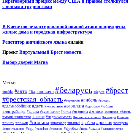
Переговорный процесс между США и Ираном столкнулся
с новыми трудностями
В Киеве после массированной ночной атаки повреждены
жилые дома и городская инфраструктура
Репетитор английского языка
онлайн.
Проект
Виртуальный Брест новости
.
Выбор дверей Магна
Метки
#беларусь
#брест
#авто
#барановичи
#tochka
#берёза
#брестская_область
#гибель
#германия
#гродно
#зарплата
#дальнобойщик
#дети
#животное
#кобрин
#здоровье
#минск
#контрабанда
#кража
#курс_валют
#литва
#медицина
#минская_область
#налог
#мошенничество
#недвижимость
#новости компаний
#пенсия
#очередь
#польша
#россия
#работа
#пожар
#пинск
#приговор
#сигарета
#пьяный
#суд
#футбол
#топливо
#цена
#школа
#электричество
#строительство
#телефон