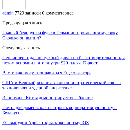
admin
7729 записей
0 комментариев
Предыдущая запись
Пьяный белорус на фуре в Германии протаранил мусорку.
Сколько он выпил?
Следующая запись
Пенсионер отдал ненужный диван на благотворительность, а
потом вспомнил, что внутри $20 тысяч. Горюет
Вам также могут понравиться
Еще от автора
США и Великобритания заключили стратегический союз в
технологиях и ядерной энергетике
Экономика Китая демонстрирует ослабление
Почта для домена: как настроить корпоративную почту в
Беларуси
ЕС вынудил Apple открыть экосистему iOS