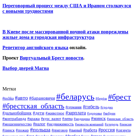
Переговорный процесс между США и Ираном столкнулся
с новыми трудностями
В Киеве после массированной ночной атаки повреждены
жилые дома и городская инфраструктура
Репетитор английского языка
онлайн.
Проект
Виртуальный Брест новости
.
Выбор дверей Магна
Метки
#беларусь
#брест
#авто
#барановичи
#tochka
#берёза
#брестская_область
#гибель
#германия
#гродно
#зарплата
#дальнобойщик
#дети
#животное
#кобрин
#здоровье
#минск
#контрабанда
#кража
#курс_валют
#литва
#медицина
#минская_область
#налог
#мошенничество
#недвижимость
#новости компаний
#пенсия
#очередь
#польша
#россия
#работа
#пожар
#пинск
#приговор
#сигарета
#пьяный
#суд
#футбол
#топливо
#цена
#электричество