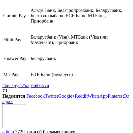
Альфа-Банк, Белагропромбанк, Беларусбанк,
Garmin Pay
Белгазпромбанк, БСБ Банк, МТБанк,
Приорбанк
Беларусбанк (Visa), МТБанк (Visa или
Fitbit Pay
Mastercard), Приорбанк
Huawei Pay
Беларусбанк
Mir Pay
ВТБ Банк (Беларусь)
#беларусь
#карта
#касса
73
Поделится
Facebook
Twitter
Google+
ReddIt
WhatsApp
Pinterest
Эл.
адрес
admin
7729 записей
0 комментариев