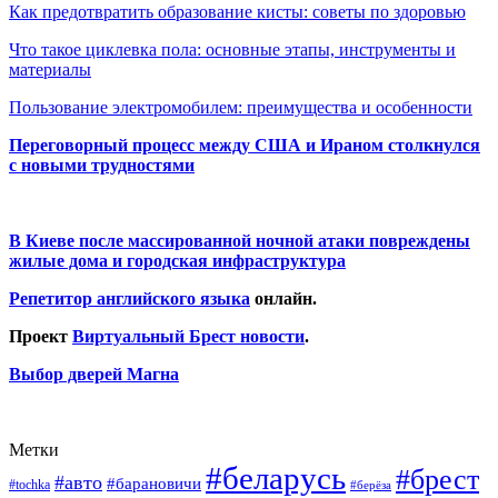
Как предотвратить образование кисты: советы по здоровью
Что такое циклевка пола: основные этапы, инструменты и
материалы
Пользование электромобилем: преимущества и особенности
Переговорный процесс между США и Ираном столкнулся
с новыми трудностями
В Киеве после массированной ночной атаки повреждены
жилые дома и городская инфраструктура
Репетитор английского языка
онлайн.
Проект
Виртуальный Брест новости
.
Выбор дверей Магна
Метки
#беларусь
#брест
#авто
#барановичи
#tochka
#берёза