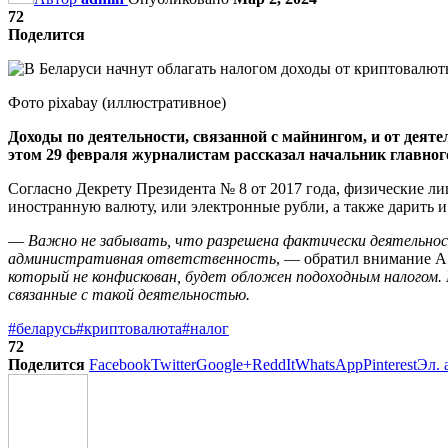
72
Поделится
Фото pixabay (иллюстративное)
Доходы по деятельности, связанной с майнингом, и от дея
этом 29 февраля журналистам рассказал начальник главно
Согласно Декрету Президента № 8 от 2017 года, физические ли
иностранную валюту, или электронные рубли, а также дарить и
—
Важно не забывать, что разрешена фактически деятельност
административная ответственность
, — обратил внимание А
который не конфискован, будет обложен подоходным налогом.
связанные с такой деятельностью.
#беларусь
#криптовалюта
#налог
72
Поделится
Facebook
Twitter
Google+
ReddIt
WhatsApp
Pinterest
Эл. 