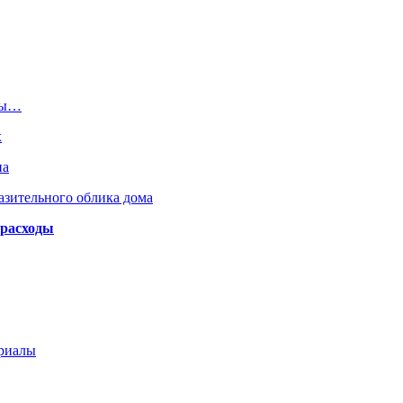
ины…
х
на
азительного облика дома
 расходы
ериалы