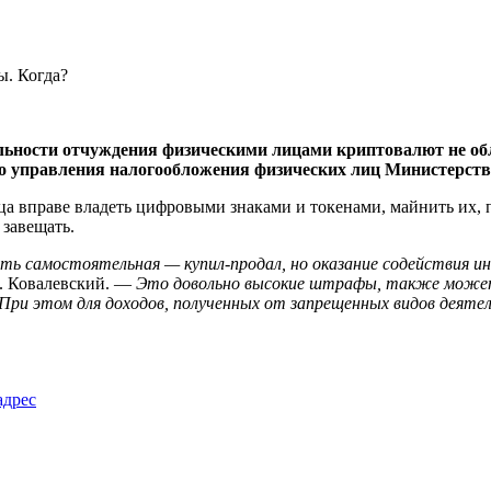
тельности отчуждения физическими лицами криптовалют не об
го управления налогообложения физических лиц Министерств
ца вправе владеть цифровыми знаками и токенами, майнить их, п
 завещать.
ь самостоятельная — купил-продал, но оказание содействия ин
. Ковалевский. —
Это довольно высокие штрафы, также может г
 При этом для доходов, полученных от запрещенных видов деят
адрес