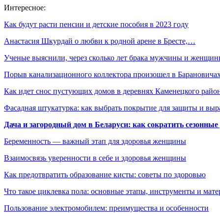
Интересное:
Как будут расти пенсии и детские пособия в 2023 году
Анастасия Шкурдай о любви к родной арене в Бресте,…
Ученые выяснили, через сколько лет брака мужчины и женщ
Порыв канализационного коллектора произошел в Барановича
Как идет снос пустующих домов в деревнях Каменецкого райо
Фасадная штукатурка: как выбрать покрытие для защиты и выр
Дача и загородный дом в Беларуси: как сократить сезонные
Беременность — важный этап для здоровья женщины
Взаимосвязь уверенности в себе и здоровья женщины
Как предотвратить образование кисты: советы по здоровью
Что такое циклевка пола: основные этапы, инструменты и мат
Пользование электромобилем: преимущества и особенности