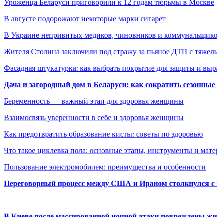
Уроженца Беларуси приговорили к 12 годам тюрьмы в Москве
В августе подорожают некоторые марки сигарет
В Украине непривитых медиков, чиновников и коммунальщи
Жителя Столина заключили под стражу за пьяное ДТП с тяж
Фасадная штукатурка: как выбрать покрытие для защиты и выр
Дача и загородный дом в Беларуси: как сократить сезонные
Беременность — важный этап для здоровья женщины
Взаимосвязь уверенности в себе и здоровья женщины
Как предотвратить образование кисты: советы по здоровью
Что такое циклевка пола: основные этапы, инструменты и мат
Пользование электромобилем: преимущества и особенности
Переговорный процесс между США и Ираном столкнулся с
В Киеве после массированной ночной атаки повреждены жи