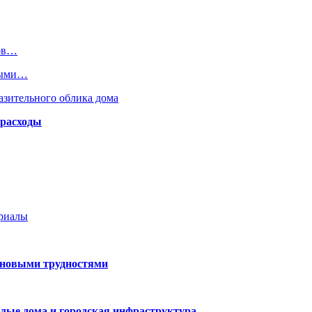
ков…
елыми…
азительного облика дома
 расходы
ериалы
 новыми трудностями
лые дома и городская инфраструктура