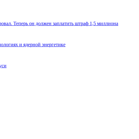
ровал. Теперь он должен заплатить штраф 1,5 миллиона
ологиях и ядерной энергетике
уси