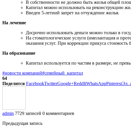
В собственности не должно быть жилья общей площа
Капитал можно использовать на реконструкцию жил
Введен 5-летний запрет на отчуждение жилья.
На лечение
Досрочно использовать деньги можно только в гос
На стоматологические услуги (имплантация и протез
оказания услуг. При коррекции прикуса стоимость б
На образование
Капитал используется по частям в размере, не пр
#новости компаний
#семейный_капитал
64
Поделится
Facebook
Twitter
Google+
ReddIt
WhatsApp
Pinterest
Эл. 
admin
7729 записей
0 комментариев
Предыдущая запись