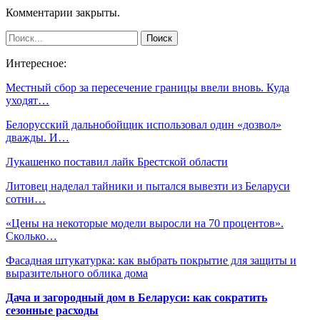
Комментарии закрыты.
Интересное:
Местный сбор за пересечение границы ввели вновь. Куда
уходят…
Белорусский дальнобойщик использовал один «дозвол»
дважды. И…
Лукашенко поставил лайк Брестской области
Литовец наделал тайники и пытался вывезти из Беларуси
сотни…
«Цены на некоторые модели выросли на 70 процентов».
Сколько…
Фасадная штукатурка: как выбрать покрытие для защиты и
выразительного облика дома
Дача и загородный дом в Беларуси: как сократить
сезонные расходы