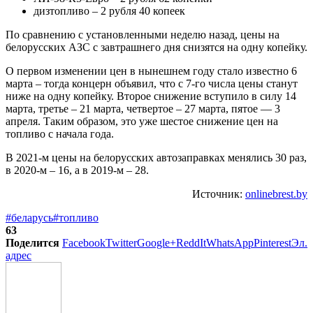
дизтопливо – 2 рубля 40 копеек
По сравнению с установленными неделю назад, цены на
белорусских АЗС с завтрашнего дня снизятся на одну копейку.
О первом изменении цен в нынешнем году стало известно 6
марта – тогда концерн объявил, что с 7-го числа цены станут
ниже на одну копейку. Второе снижение вступило в силу 14
марта, третье – 21 марта, четвертое – 27 марта, пятое — 3
апреля. Таким образом, это уже шестое снижение цен на
топливо с начала года.
В 2021-м цены на белорусских автозаправках менялись 30 раз,
в 2020-м – 16, а в 2019-м – 28.
Источник:
onlinebrest.by
#беларусь
#топливо
63
Поделится
Facebook
Twitter
Google+
ReddIt
WhatsApp
Pinterest
Эл.
адрес