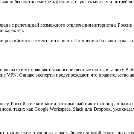
ивыкли бесплатно смотреть фильмы, слушать музыку и потреблят
язана с репетицией возможного отключения интернета в России.
й характер.
 российского сегмента интернета. По мнению большинства эксп
иальных сетях появляются многочисленные посты в защиту Вайб
ие VPN. Однако эксперты предупреждают, что правительство акт
изнесу. Российские компании, которые работают с иностранным
исов, таких как Google Workspace, Slack или Dropbox, уже сказ
то технические трудности, а часть более широкой стратегии рег