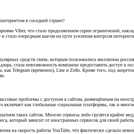
орнями Viber, что стало продолжением серии ограничений, на
и стало очередным шагом на пути усиления контроля интернета 
пулярных средств связи, которым пользовались миллионы россия
дзора, стала невозможность компании предоставить доступ к по
ак Telegram (временно), Line и Zello. Кроме того, под запретом
ми.
ассовые проблемы с доступом к сайтам, размещённым на иностр
то включает как глобальные социальные платформы, так и многи
крытием таких сайтов. Многие сервисы либо грузятся крайне ме
знеса, который зависит от иностранных сервисов для своей работы
ичения на скорость работы YouTube, что фактически сделало не