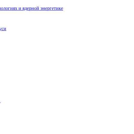
ологиях и ядерной энергетике
уси
…