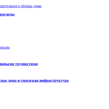
азительного облика дома
 расходы
ериалы
 новыми трудностями
лые дома и городская инфраструктура