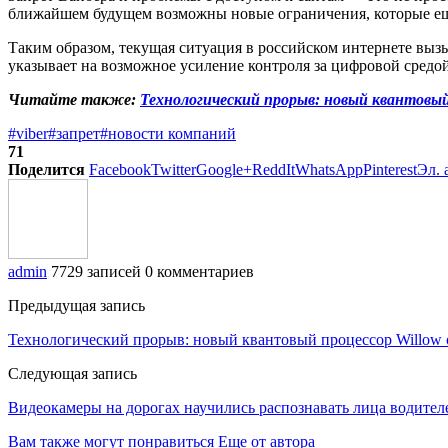
ближайшем будущем возможны новые ограничения, которые ещё
Таким образом, текущая ситуация в российском интернете вызы
указывает на возможное усиление контроля за цифровой средой
Читайте также:
Технологический прорыв: новый квантовый
#viber
#запрет
#новости компаний
71
Поделится
Facebook
Twitter
Google+
ReddIt
WhatsApp
Pinterest
Эл. 
admin
7729 записей
0 комментариев
Предыдущая запись
Технологический прорыв: новый квантовый процессор Willow 
Следующая запись
Видеокамеры на дорогах научились распознавать лица водител
Вам также могут понравиться
Еще от автора