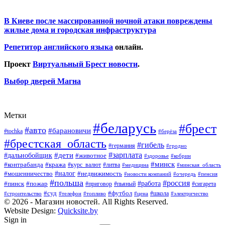
В Киеве после массированной ночной атаки повреждены
жилые дома и городская инфраструктура
Репетитор английского языка
онлайн.
Проект
Виртуальный Брест новости
.
Выбор дверей Магна
Метки
#беларусь
#брест
#авто
#барановичи
#tochka
#берёза
#брестская_область
#гибель
#германия
#гродно
#зарплата
#дальнобойщик
#дети
#животное
#кобрин
#здоровье
#минск
#контрабанда
#кража
#курс_валют
#литва
#медицина
#минская_область
#налог
#мошенничество
#недвижимость
#новости компаний
#пенсия
#очередь
#польша
#россия
#работа
#пожар
#пинск
#приговор
#сигарета
#пьяный
#суд
#футбол
#топливо
#цена
#школа
#электричество
#строительство
#телефон
© 2026 - Магазин новостей. All Rights Reserved.
Website Design:
Quicksite.by
Sign in