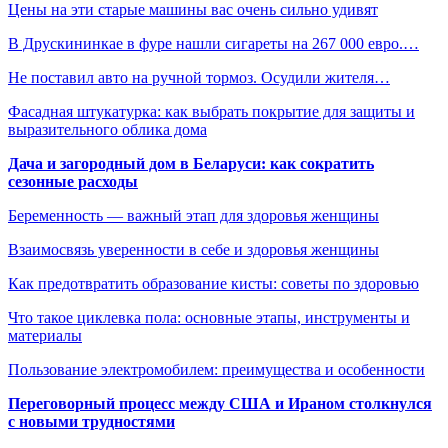
Цены на эти старые машины вас очень сильно удивят
В Друскининкае в фуре нашли сигареты на 267 000 евро.…
Не поставил авто на ручной тормоз. Осудили жителя…
Фасадная штукатурка: как выбрать покрытие для защиты и
выразительного облика дома
Дача и загородный дом в Беларуси: как сократить
сезонные расходы
Беременность — важный этап для здоровья женщины
Взаимосвязь уверенности в себе и здоровья женщины
Как предотвратить образование кисты: советы по здоровью
Что такое циклевка пола: основные этапы, инструменты и
материалы
Пользование электромобилем: преимущества и особенности
Переговорный процесс между США и Ираном столкнулся
с новыми трудностями