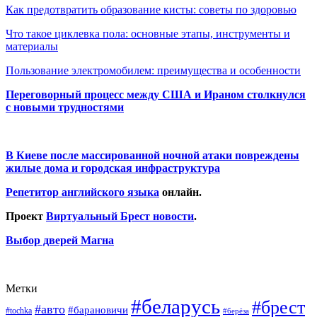
Как предотвратить образование кисты: советы по здоровью
Что такое циклевка пола: основные этапы, инструменты и
материалы
Пользование электромобилем: преимущества и особенности
Переговорный процесс между США и Ираном столкнулся
с новыми трудностями
В Киеве после массированной ночной атаки повреждены
жилые дома и городская инфраструктура
Репетитор английского языка
онлайн.
Проект
Виртуальный Брест новости
.
Выбор дверей Магна
Метки
#беларусь
#брест
#авто
#барановичи
#tochka
#берёза