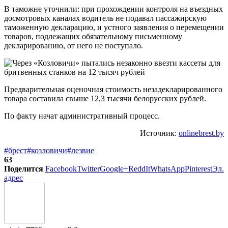
В таможне уточнили: при прохождении контроля на въездных
досмотровых каналах водитель не подавал пассажирскую
таможенную декларацию, и устного заявления о перемещении
товаров, подлежащих обязательному письменному
декларированию, от него не поступало.
Предварительная оценочная стоимость незадекларированного
товара составила свыше 12,3 тысячи белорусских рублей.
По факту начат административный процесс.
Источник:
onlinebrest.by
#брест
#козловичи
#лезвие
63
Поделится
Facebook
Twitter
Google+
ReddIt
WhatsApp
Pinterest
Эл.
адрес