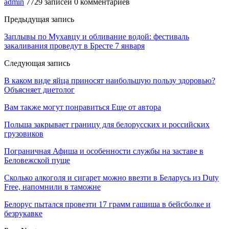
admin
7729 записей
0 комментариев
Предыдущая запись
Заплывы по Мухавцу и обливание водой: фестиваль
закаливания проведут в Бресте 7 января
Следующая запись
В каком виде яйца приносят наибольшую пользу здоровью?
Объясняет диетолог
Вам также могут понравиться
Еще от автора
Польша закрывает границу для белорусских и российских
грузовиков
Пограничная Афиша и особенности службы на заставе в
Беловежской пуще
Сколько алкоголя и сигарет можно ввезти в Беларусь из Duty
Free, напомнили в таможне
Белорус пытался провезти 17 грамм гашиша в бейсболке и
безрукавке