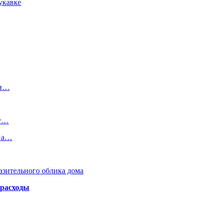
укавке
ли…
ну…
, а…
азительного облика дома
 расходы