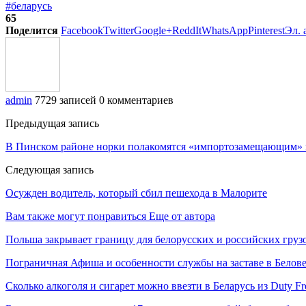
#беларусь
65
Поделится
Facebook
Twitter
Google+
ReddIt
WhatsApp
Pinterest
Эл. 
admin
7729 записей
0 комментариев
Предыдущая запись
В Пинском районе норки полакомятся «импортозамещающим»
Следующая запись
Осужден водитель, который сбил пешехода в Малорите
Вам также могут понравиться
Еще от автора
Польша закрывает границу для белорусских и российских груз
Пограничная Афиша и особенности службы на заставе в Белов
Сколько алкоголя и сигарет можно ввезти в Беларусь из Duty F