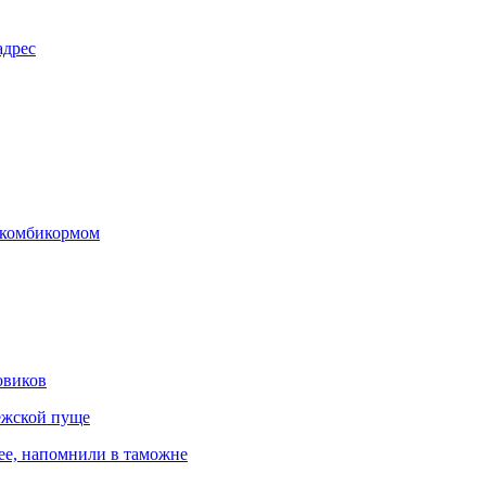
адрес
 комбикормом
овиков
ежской пуще
ree, напомнили в таможне