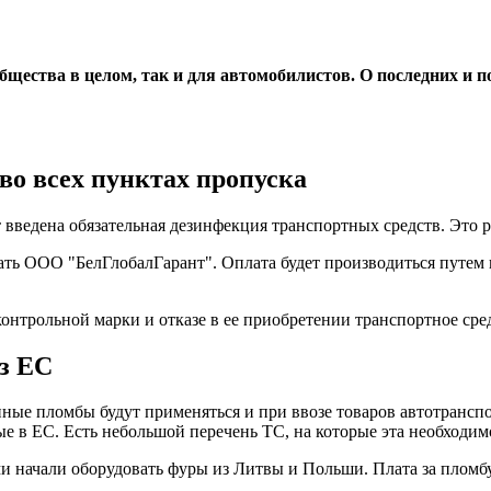
щества в целом, так и для автомобилистов. О последних и п
во всех пунктах пропуска
ет введена обязательная дезинфекция транспортных средств. Это
ать ООО "БелГлобалГарант". Оплата будет производиться путем
 контрольной марки и отказе в ее приобретении транспортное сре
з ЕС
нные пломбы будут применяться и при ввозе товаров автотрансп
 в ЕС. Есть небольшой перечень ТС, на которые эта необходимо
начали оборудовать фуры из Литвы и Польши. Плата за пломбу 