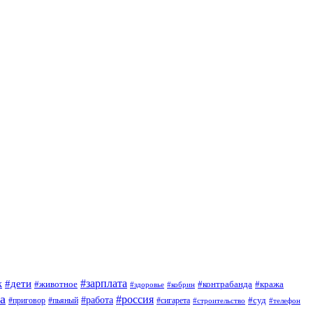
#зарплата
к
#дети
#животное
#контрабанда
#кража
#кобрин
#здоровье
а
#россия
#работа
#суд
#приговор
#сигарета
#пьяный
#строительство
#телефон