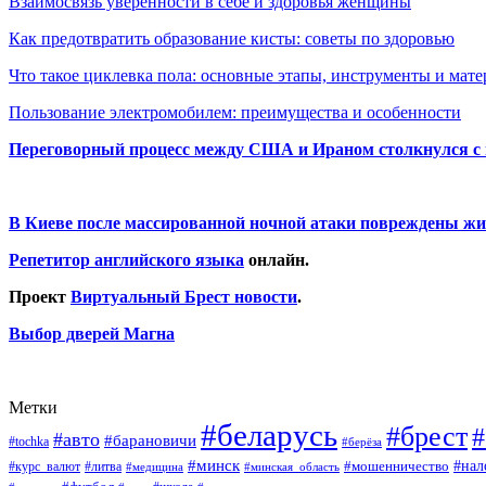
Взаимосвязь уверенности в себе и здоровья женщины
Как предотвратить образование кисты: советы по здоровью
Что такое циклевка пола: основные этапы, инструменты и мат
Пользование электромобилем: преимущества и особенности
Переговорный процесс между США и Ираном столкнулся с
В Киеве после массированной ночной атаки повреждены жи
Репетитор английского языка
онлайн.
Проект
Виртуальный Брест новости
.
Выбор дверей Магна
Метки
#беларусь
#брест
#
#авто
#барановичи
#tochka
#берёза
#минск
#нал
#мошенничество
#курс_валют
#литва
#медицина
#минская_область