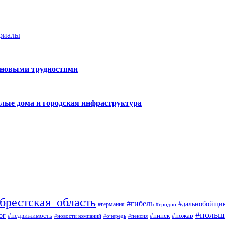
ериалы
 новыми трудностями
лые дома и городская инфраструктура
брестская_область
#гибель
#дальнобойщи
#германия
#гродно
#польш
ог
#недвижимость
#пожар
#пинск
#новости компаний
#пенсия
#очередь