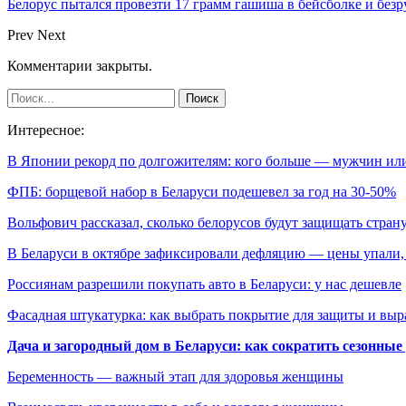
Белорус пытался провезти 17 грамм гашиша в бейсболке и безр
Prev
Next
Комментарии закрыты.
Интересное:
В Японии рекорд по долгожителям: кого больше — мужчин и
ФПБ: борщевой набор в Беларуси подешевел за год на 30-50%
Вольфович рассказал, сколько белорусов будут защищать стра
В Беларуси в октябре зафиксировали дефляцию — цены упали
Россиянам разрешили покупать авто в Беларуси: у нас дешевле
Фасадная штукатурка: как выбрать покрытие для защиты и выр
Дача и загородный дом в Беларуси: как сократить сезонные
Беременность — важный этап для здоровья женщины