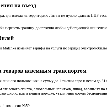
ения на въезд
а, для въезда на территорию Литвы не нужно сдавать ПЦР-тест
тобы пересечь границу, достаточно любой действующей шенгенско
билей
и Malanka изменяет тарифы на услуги по зарядке электромобильн
 товаров наземным транспортом
личного пользования на сумму до 1 тысячи евро и весом до 31 кг
м этилового спирта, алкогольных напитков, пива), ввозимых н
душного, или в пешем порядке, увеличены нормы беспошлинного 
кой комиссии №59.