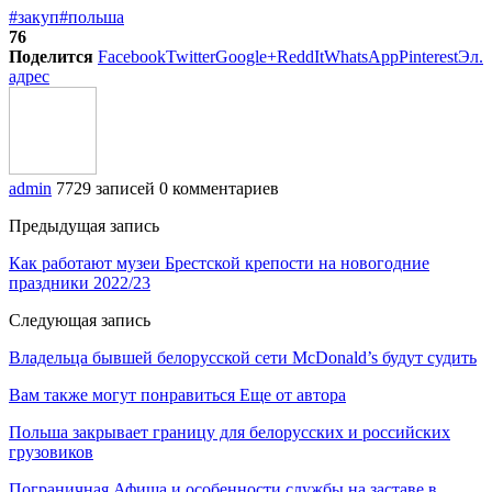
#закуп
#польша
76
Поделится
Facebook
Twitter
Google+
ReddIt
WhatsApp
Pinterest
Эл.
адрес
admin
7729 записей
0 комментариев
Предыдущая запись
Как работают музеи Брестской крепости на новогодние
праздники 2022/23
Следующая запись
Владельца бывшей белорусской сети McDonald’s будут судить
Вам также могут понравиться
Еще от автора
Польша закрывает границу для белорусских и российских
грузовиков
Пограничная Афиша и особенности службы на заставе в