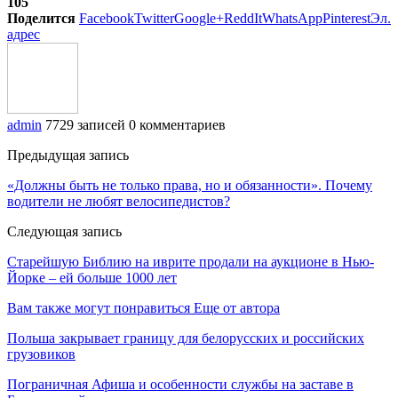
105
Поделится
Facebook
Twitter
Google+
ReddIt
WhatsApp
Pinterest
Эл.
адрес
admin
7729 записей
0 комментариев
Предыдущая запись
«Должны быть не только права, но и обязанности». Почему
водители не любят велосипедистов?
Следующая запись
Старейшую Библию на иврите продали на аукционе в Нью-
Йорке – ей больше 1000 лет
Вам также могут понравиться
Еще от автора
Польша закрывает границу для белорусских и российских
грузовиков
Пограничная Афиша и особенности службы на заставе в