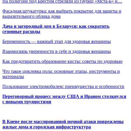
На полигоне под Брестом стреляли из гаубиц «Мста-Б» и…
Фасадная штукатурка: как выбрать покрытие для защиты и
выразительного облика дома
Дача и загородный дом в Беларуси: как сократить
сезонные расходы
Беременность — важный этап для здоровья женщины
Взаимосвязь уверенности в себе и здоровья женщины
Как предотвратить образование кисты: советы по здоровью
Что такое циклевка пола: основные этапы, инструменты и
материалы
Пользование электромобилем: преимущества и особенности
Переговорный процесс между США и Ираном столкнулся
с новыми трудностями
В Киеве после массированной ночной атаки повреждены
жилые дома и городская инфраструктура