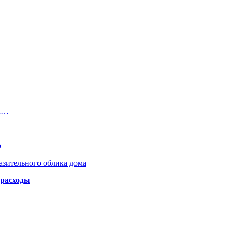
ил…
ю
азительного облика дома
 расходы