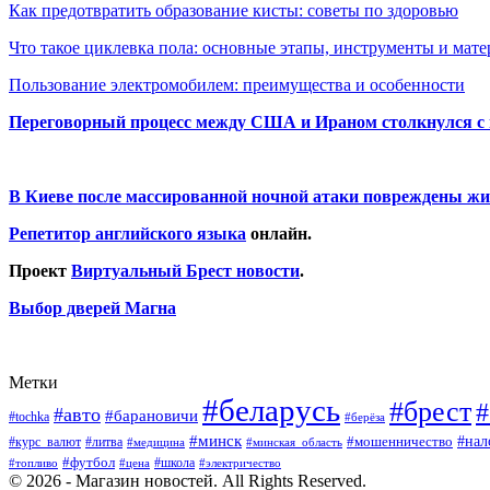
Как предотвратить образование кисты: советы по здоровью
Что такое циклевка пола: основные этапы, инструменты и мат
Пользование электромобилем: преимущества и особенности
Переговорный процесс между США и Ираном столкнулся с
В Киеве после массированной ночной атаки повреждены жи
Репетитор английского языка
онлайн.
Проект
Виртуальный Брест новости
.
Выбор дверей Магна
Метки
#беларусь
#брест
#
#авто
#барановичи
#tochka
#берёза
#минск
#нал
#мошенничество
#курс_валют
#литва
#медицина
#минская_область
#футбол
#топливо
#цена
#школа
#электричество
© 2026 - Магазин новостей. All Rights Reserved.