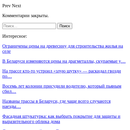
Prev
Next
Комментарии закрыты.
Интересное:
Ограничены цены на древесину для строительства жилья на
селе
В Беларуси изменяются цены на драгметаллы, скупаемые у…
На трассе кто-то устроил «злую шутку» — раскидал гвозди
по…
Восемь лет колонии присудили водителю, который пьяным
сбил…
Названы трассы в Беларуси, где чаще всего случаются
наезды…
Фасадная штукатурка: как выбрать покрытие для защиты и
выразительного облика дома