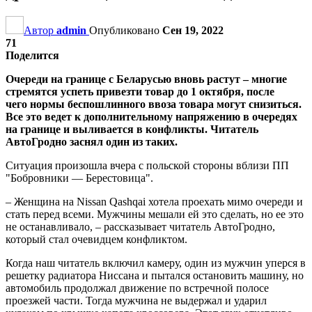
Автор
admin
Опубликовано
Сен 19, 2022
71
Поделится
Очереди на границе с Беларусью вновь растут – многие
стремятся успеть привезти товар до 1 октября, после
чего нормы беспошлинного ввоза товара могут снизиться.
Все это ведет к дополнительному напряжению в очередях
на границе и выливается в конфликты. Читатель
АвтоГродно заснял один из таких.
Ситуация произошла вчера с польской стороны вблизи ПП
"Бобровники — Берестовица".
– Женщина на Nissan Qashqai хотела проехать мимо очереди и
стать перед всеми. Мужчины мешали ей это сделать, но ее это
не останавливало, – рассказывает читатель АвтоГродно,
который стал очевидцем конфликтом.
Когда наш читатель включил камеру, один из мужчин уперся в
решетку радиатора Ниссана и пытался остановить машину, но
автомобиль продолжал движение по встречной полосе
проезжей части. Тогда мужчина не выдержал и ударил