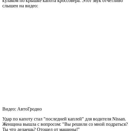
кулаком по крышке капота кроссовера. Этот звук отчетливо
слышен на видео:
Видео: АвтоГродно
Удар по капоту стал "последней каплей" для водителя Nissan.
Женщина вышла с вопросом: "Вы решили со мной подраться?
Ты что делаешь? Отошел от машины!"