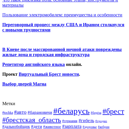
материалы
Пользование электромобилем: преимущества и особенности
Переговорный процесс между США и Ираном столкнулся
с новыми трудностями
В Киеве после массированной ночной атаки повреждены
жилые дома и городская инфраструктура
Репетитор английского языка
онлайн.
Проект
Виртуальный Брест новости
.
Выбор дверей Магна
Метки
#беларусь
#брест
#авто
#барановичи
#tochka
#берёза
#брестская_область
#гибель
#германия
#гродно
#зарплата
#дальнобойщик
#дети
#животное
#кобрин
#здоровье