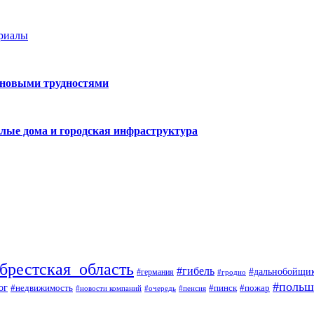
ериалы
 новыми трудностями
лые дома и городская инфраструктура
брестская_область
#гибель
#дальнобойщи
#германия
#гродно
#польш
ог
#недвижимость
#пожар
#пинск
#новости компаний
#пенсия
#очередь