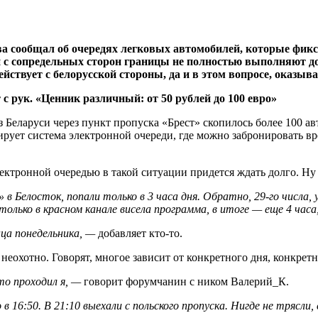
а сообщал об очередях легковых автомобилей, которые фикс
и с сопредельных сторон границы не полностью выполняют до
йствует с белорусской стороны, да и в этом вопросе, оказыва
 из Беларуси через пункт пропуска «Брест» скопилось более 100
ует система электронной очереди, где можно забронировать врем
электронной очередью в такой ситуации придется ждать долго. Ну
» в Белосток, попали только в 3 часа дня. Обратно, 29-го числа,
только в красном канале висела программа, в итоге — еще 4 часа
нца понедельника, —
добавляет кто-то.
охотно. Говорят, многое зависит от конкретного дня, конкретно
то проходил я, —
говорит форумчанин с ником Валерий_К.
 16:50. В 21:10 выехали с польского пропуска. Нигде не трясли,