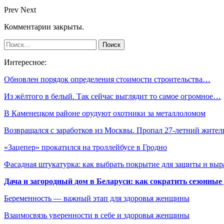
Prev
Next
Комментарии закрыты.
Интересное:
Обновлен порядок определения стоимости строительства…
Из жёлтого в белый. Так сейчас выглядит то самое огромное…
В Каменецком районе орудуют охотники за металлоломом
Возвращался с заработков из Москвы. Пропал 27-летний жите
«Зацепер» прокатился на троллейбусе в Гродно
Фасадная штукатурка: как выбрать покрытие для защиты и выр
Дача и загородный дом в Беларуси: как сократить сезонные
Беременность — важный этап для здоровья женщины
Взаимосвязь уверенности в себе и здоровья женщины