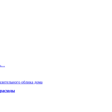
ль…
азительного облика дома
 расходы