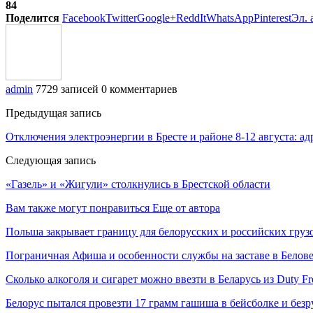
84
Поделится
Facebook
Twitter
Google+
ReddIt
WhatsApp
Pinterest
Эл. 
admin
7729 записей
0 комментариев
Предыдущая запись
Отключения электроэнергии в Бресте и районе 8-12 августа: ад
Следующая запись
«Газель» и «Жигули» столкнулись в Брестской области
Вам также могут понравиться
Еще от автора
Польша закрывает границу для белорусских и российских груз
Пограничная Афиша и особенности службы на заставе в Белов
Сколько алкоголя и сигарет можно ввезти в Беларусь из Duty F
Белорус пытался провезти 17 грамм гашиша в бейсболке и безр