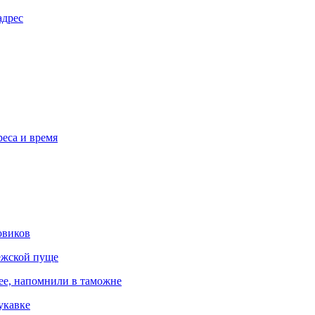
адрес
реса и время
овиков
ежской пуще
ree, напомнили в таможне
укавке