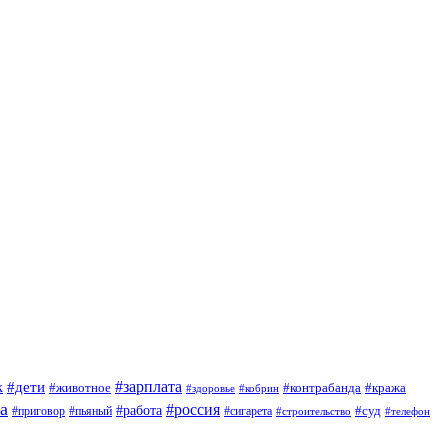
#зарплата
к
#дети
#животное
#контрабанда
#кража
#кобрин
#здоровье
а
#россия
#работа
#суд
#приговор
#сигарета
#пьяный
#строительство
#телефон