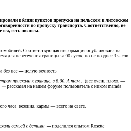
ировали вблизи пунктов пропуска на польском и литовском
говоренности по пропуску транспорта. Соответственно, не
ется, есть нюансы.
 автомобилей. Соответствующая информация опубликована на
я для пересечения границы за 90 суток, но не позднее 3 часов
 а без нее — целую вечность.
 утром приехали к границе, в 8:00. А там…
(все очень плохо. —
, —
рассказал на нашем форуме пользователь с ником marada.
го часа, везения, кармы — всего на свете.
 ехали семьей с детьми, —
поделился опытом Rosette.