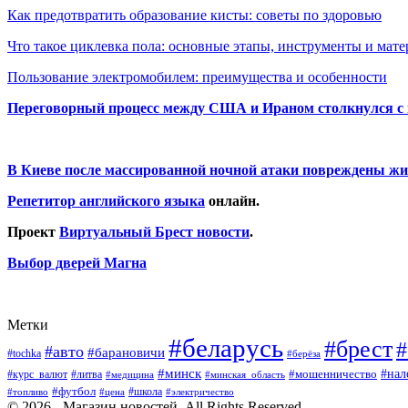
Как предотвратить образование кисты: советы по здоровью
Что такое циклевка пола: основные этапы, инструменты и мат
Пользование электромобилем: преимущества и особенности
Переговорный процесс между США и Ираном столкнулся с
В Киеве после массированной ночной атаки повреждены жи
Репетитор английского языка
онлайн.
Проект
Виртуальный Брест новости
.
Выбор дверей Магна
Метки
#беларусь
#брест
#
#авто
#барановичи
#tochka
#берёза
#минск
#нал
#мошенничество
#курс_валют
#литва
#медицина
#минская_область
#футбол
#топливо
#цена
#школа
#электричество
© 2026 - Магазин новостей. All Rights Reserved.