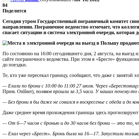
84
Поделится
Сегодня утром Государственный пограничный комитет снов
направлении. Пограничное ведомство отмечает, что коллег
спасает ситуацию и система электронной очереди, которая де
По состоянию на 16:00 сегодняшнего дня, 2 августа, на выезд
сайте пограничного ведомства. При этом в «Бресте» функционир
до поездки.
Те, кто уже пересекал границу, сообщают, что даже с занятой 
— Ехали по брони с 10:00 до 11:00 27 июля. Через «Берестовицу
Прим. Onlíner)
,
поляков прошли за 3,5 часа. У наших почему-то 
— Без брони я бы даже не совался в воскресенье с обеда и до ко
Даже среднее время прохождения границы здесь прогнозируют не
— От 6—7 часов с бронью и до 30 часов без брони — это то, ч
— Ехал через «Брест». Бронь была на 16—17. Запустили только в