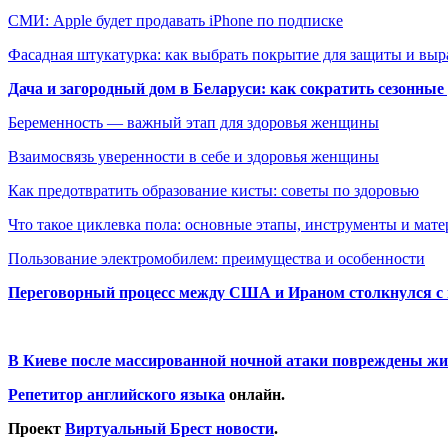
СМИ: Apple будет продавать iPhone по подписке
Фасадная штукатурка: как выбрать покрытие для защиты и выр
Дача и загородный дом в Беларуси: как сократить сезонные
Беременность — важный этап для здоровья женщины
Взаимосвязь уверенности в себе и здоровья женщины
Как предотвратить образование кисты: советы по здоровью
Что такое циклевка пола: основные этапы, инструменты и мат
Пользование электромобилем: преимущества и особенности
Переговорный процесс между США и Ираном столкнулся с
В Киеве после массированной ночной атаки повреждены жи
Репетитор английского языка
онлайн.
Проект
Виртуальный Брест новости
.