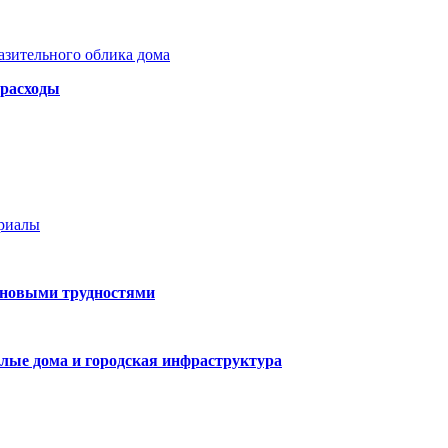
азительного облика дома
 расходы
ериалы
 новыми трудностями
лые дома и городская инфраструктура