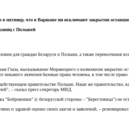
 в пятницу, что в Варшаве ни исключают закрытия оставших
овия для граждан Беларуси и Польши, а также перевозчиков всег
овам Глаза, высказывание Моравецкого о возможном закрытии ос
т никакого значения базовые права человека, в том числе право
а действующем правительстве Польши. Наше же правительство, 
ей", – сказал пресс-секретарь МИД.
 "Бобровники" (с белорусской стороны – "Берестовица") не оста
умию и здравой оценке своих шагов и заявлений, – резюмировал 