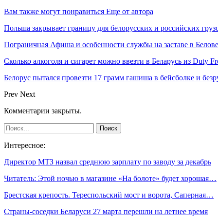
Вам также могут понравиться
Еще от автора
Польша закрывает границу для белорусских и российских груз
Пограничная Афиша и особенности службы на заставе в Белов
Сколько алкоголя и сигарет можно ввезти в Беларусь из Duty F
Белорус пытался провезти 17 грамм гашиша в бейсболке и безр
Prev
Next
Комментарии закрыты.
Интересное:
Директор МТЗ назвал среднюю зарплату по заводу за декабрь
Читатель: Этой ночью в магазине «На болоте» будет хорошая…
Брестская крепость. Тереспольский мост и ворота, Саперная…
Страны-соседки Беларуси 27 марта перешли на летнее время