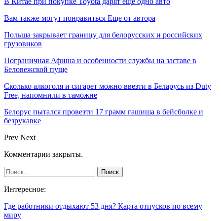
В Китае при покупке Toyota дарят еще одно авто
Вам также могут понравиться
Еще от автора
Польша закрывает границу для белорусских и российских
грузовиков
Пограничная Афиша и особенности службы на заставе в
Беловежской пуще
Сколько алкоголя и сигарет можно ввезти в Беларусь из Duty
Free, напомнили в таможне
Белорус пытался провезти 17 грамм гашиша в бейсболке и
безрукавке
Prev
Next
Комментарии закрыты.
Интересное:
Где работники отдыхают 53 дня? Карта отпусков по всему
миру