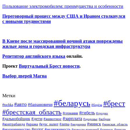
Пользование электромобилем: преимущества и особенности
Переговорный процесс между США и Ираном столкнулся
с новыми трудностями
В Киеве после массированной ночной атаки повреждены
жилые дома и городская инфраструктура
Репетитор английского языка
онлайн.
Проект
Виртуальный Брест новости
.
Выбор дверей Магна
Метки
#беларусь
#брест
#авто
#барановичи
#tochka
#берёза
#брестская_область
#гибель
#германия
#гродно
#зарплата
#дальнобойщик
#дети
#животное
#кобрин
#здоровье
#минск
#контрабанда
#кража
#курс_валют
#литва
#медицина
#минская_область
#налог
#мошенничество
#недвижимость
#новости компаний
#пенсия
#очередь