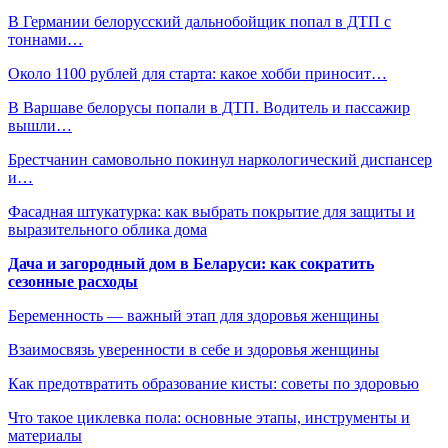
В Германии белорусский дальнобойщик попал в ДТП с
тоннами…
Около 1100 рублей для старта: какое хобби приносит…
В Варшаве белорусы попали в ДТП. Водитель и пассажир
вышли…
Брестчанин самовольно покинул наркологический диспансер
и…
Фасадная штукатурка: как выбрать покрытие для защиты и
выразительного облика дома
Дача и загородный дом в Беларуси: как сократить
сезонные расходы
Беременность — важный этап для здоровья женщины
Взаимосвязь уверенности в себе и здоровья женщины
Как предотвратить образование кисты: советы по здоровью
Что такое циклевка пола: основные этапы, инструменты и
материалы