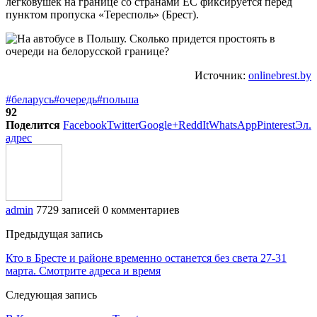
легковушек на границе со странами ЕС фиксируется перед
пунктом пропуска «Тересполь» (Брест).
Источник:
onlinebrest.by
#беларусь
#очередь
#польша
92
Поделится
Facebook
Twitter
Google+
ReddIt
WhatsApp
Pinterest
Эл.
адрес
admin
7729 записей
0 комментариев
Предыдущая запись
Кто в Бресте и районе временно останется без света 27-31
марта. Смотрите адреса и время
Следующая запись