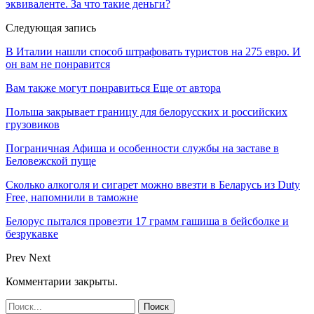
эквиваленте. За что такие деньги?
Следующая запись
В Италии нашли способ штрафовать туристов на 275 евро. И
он вам не понравится
Вам также могут понравиться
Еще от автора
Польша закрывает границу для белорусских и российских
грузовиков
Пограничная Афиша и особенности службы на заставе в
Беловежской пуще
Сколько алкоголя и сигарет можно ввезти в Беларусь из Duty
Free, напомнили в таможне
Белорус пытался провезти 17 грамм гашиша в бейсболке и
безрукавке
Prev
Next
Комментарии закрыты.