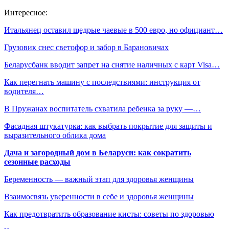
Интересное:
Итальянец оставил щедрые чаевые в 500 евро, но официант…
Грузовик снес светофор и забор в Барановичах
Беларусбанк вводит запрет на снятие наличных с карт Visa…
Как перегнать машину с последствиями: инструкция от
водителя…
В Пружанах воспитатель схватила ребенка за руку —…
Фасадная штукатурка: как выбрать покрытие для защиты и
выразительного облика дома
Дача и загородный дом в Беларуси: как сократить
сезонные расходы
Беременность — важный этап для здоровья женщины
Взаимосвязь уверенности в себе и здоровья женщины
Как предотвратить образование кисты: советы по здоровью