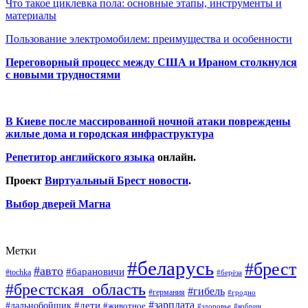
Что такое циклевка пола: основные этапы, инструменты и
материалы
Пользование электромобилем: преимущества и особенности
Переговорный процесс между США и Ираном столкнулся
с новыми трудностями
В Киеве после массированной ночной атаки повреждены
жилые дома и городская инфраструктура
Репетитор английского языка
онлайн.
Проект
Виртуальный Брест новости
.
Выбор дверей Магна
Метки
#беларусь
#брест
#авто
#барановичи
#tochka
#берёза
#брестская_область
#гибель
#германия
#гродно
#зарплата
#дальнобойщик
#дети
#животное
#кобрин
#здоровье