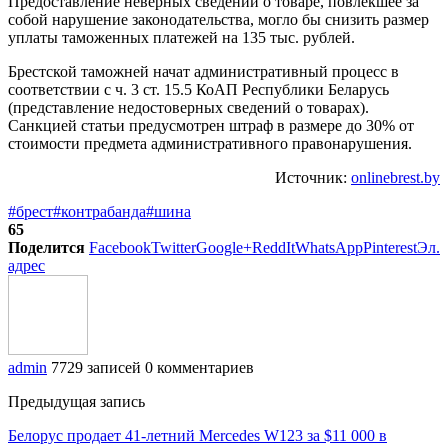
Предоставление неверных сведений о товаре, повлекшее за
собой нарушение законодательства, могло бы снизить размер
уплаты таможенных платежей на 135 тыс. рублей.
Брестской таможней начат административный процесс в
соответствии с ч. 3 ст. 15.5 КоАП Республики Беларусь
(представление недостоверных сведений о товарах).
Санкцией статьи предусмотрен штраф в размере до 30% от
стоимости предмета административного правонарушения.
Источник:
onlinebrest.by
#брест
#контрабанда
#шина
65
Поделится
Facebook
Twitter
Google+
ReddIt
WhatsApp
Pinterest
Эл.
адрес
admin
7729 записей
0 комментариев
Предыдущая запись
Белорус продает 41-летний Mercedes W123 за $11 000 в