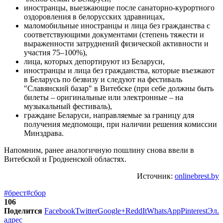
иностранцы, выезжающие после санаторно-курортного
оздоровления в белорусских здравницах,
маломобильные иностранцы и лица без гражданства с
соответствующими документами (степень тяжести и
выраженности затруднений физической активности и
участия 75–100%),
лица, которых депортируют из Беларуси,
иностранцы и лица без гражданства, которые въезжают
в Беларусь по безвизу и следуют на фестиваль
"Славянский базар" в Витебске (при себе должны быть
билеты – оригинальные или электронные – на
музыкальный фестиваль),
граждане Беларуси, направляемые за границу для
получения медпомощи, при наличии решения комиссии
Минздрава.
Напомним, ранее аналогичную пошлину снова ввели в
Витебской и Гродненской областях.
Источник:
onlinebrest.by
#брест
#сбор
106
Поделится
Facebook
Twitter
Google+
ReddIt
WhatsApp
Pinterest
Эл.
адрес