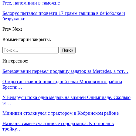
Free, напомнили в таможне
Белорус пытался провезти 17 грамм гашиша в бейсболке и
безрукавке
Prev
Next
Комментарии закрыты.
Интересное:
Березовчанин перевел продавцу задаток за Mercedes, а тот…
Открытие главной новогодней ёлки Московского района
Бреста:…
У Беларуси пока одна медаль на зимней Олимпиаде. Сколько
за…
Минивэн столкнулся с трактором в Кобринском районе
Названы самые счастливые города мира. Кто попал в
тройку…