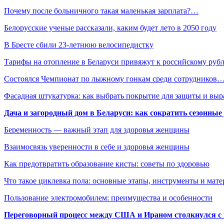
Почему после больничного такая маленькая зарплата?…
Белорусские ученые рассказали, каким будет лето в 2050 году
В Бресте сбили 23-летнюю велосипедистку
Тарифы на отопление в Беларуси привяжут к российскому руб
Состоялся Чемпионат по лыжному гонкам среди сотрудников
Фасадная штукатурка: как выбрать покрытие для защиты и выр
Дача и загородный дом в Беларуси: как сократить сезонные
Беременность — важный этап для здоровья женщины
Взаимосвязь уверенности в себе и здоровья женщины
Как предотвратить образование кисты: советы по здоровью
Что такое циклевка пола: основные этапы, инструменты и мат
Пользование электромобилем: преимущества и особенности
Переговорный процесс между США и Ираном столкнулся с