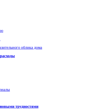
лю
…
азительного облика дома
 расходы
ериалы
 новыми трудностями