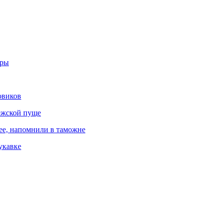
оры
овиков
ежской пуще
ree, напомнили в таможне
укавке