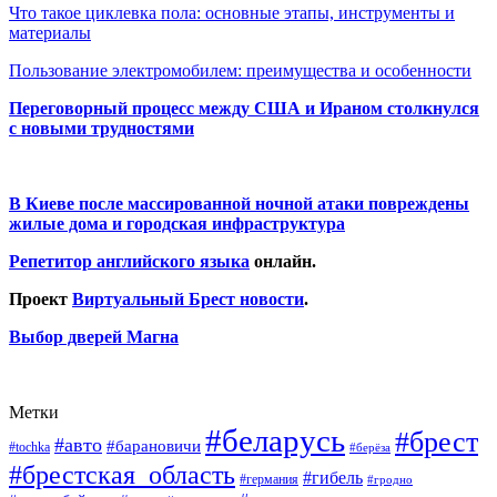
Что такое циклевка пола: основные этапы, инструменты и
материалы
Пользование электромобилем: преимущества и особенности
Переговорный процесс между США и Ираном столкнулся
с новыми трудностями
В Киеве после массированной ночной атаки повреждены
жилые дома и городская инфраструктура
Репетитор английского языка
онлайн.
Проект
Виртуальный Брест новости
.
Выбор дверей Магна
Метки
#беларусь
#брест
#авто
#барановичи
#tochka
#берёза
#брестская_область
#гибель
#германия
#гродно