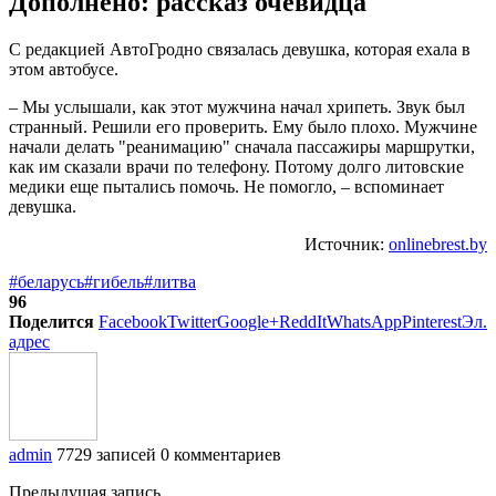
Дополнено: рассказ очевидца
С редакцией АвтоГродно связалась девушка, которая ехала в
этом автобусе.
– Мы услышали, как этот мужчина начал хрипеть. Звук был
странный. Решили его проверить. Ему было плохо. Мужчине
начали делать "реанимацию" сначала пассажиры маршрутки,
как им сказали врачи по телефону. Потому долго литовские
медики еще пытались помочь. Не помогло, – вспоминает
девушка.
Источник:
onlinebrest.by
#беларусь
#гибель
#литва
96
Поделится
Facebook
Twitter
Google+
ReddIt
WhatsApp
Pinterest
Эл.
адрес
admin
7729 записей
0 комментариев
Предыдущая запись