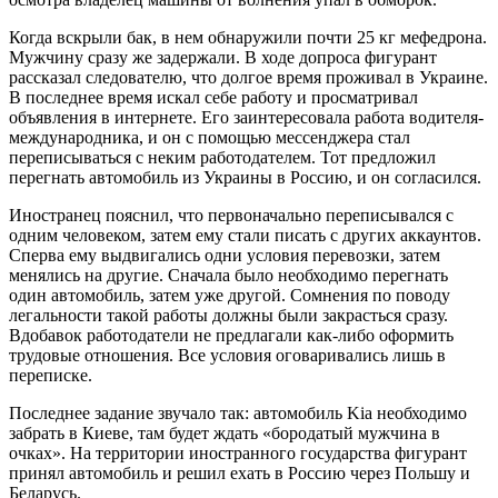
Когда вскрыли бак, в нем обнаружили почти 25 кг мефедрона.
Мужчину сразу же задержали. В ходе допроса фигурант
рассказал следователю, что долгое время проживал в Украине.
В последнее время искал себе работу и просматривал
объявления в интернете. Его заинтересовала работа водителя-
международника, и он с помощью мессенджера стал
переписываться с неким работодателем. Тот предложил
перегнать автомобиль из Украины в Россию, и он согласился.
Иностранец пояснил, что первоначально переписывался с
одним человеком, затем ему стали писать с других аккаунтов.
Сперва ему выдвигались одни условия перевозки, затем
менялись на другие. Сначала было необходимо перегнать
один автомобиль, затем уже другой. Сомнения по поводу
легальности такой работы должны были закрасться сразу.
Вдобавок работодатели не предлагали как-либо оформить
трудовые отношения. Все условия оговаривались лишь в
переписке.
Последнее задание звучало так: автомобиль Kia необходимо
забрать в Киеве, там будет ждать «бородатый мужчина в
очках». На территории иностранного государства фигурант
принял автомобиль и решил ехать в Россию через Польшу и
Беларусь.