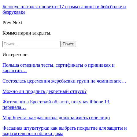
Белорус пытался провезти 17 грамм гашиша в бейсболке и
безрукавке
Prev
Next
Комментарии закрыты.
Интересное:
Польша отменила тесты, сертификаты о прививках и
карантин…
Состоялась церемония жеребьевки групп на чемпионате…
Можно ли продлить декретный отпуск?
Жительница Брестской области, покупая iPhone 13,
перевела…
Мэр Бреста: каждая школа должна иметь свое лицо
Фасадная штукатурка: как выбрать покрытие для защиты и
выразительного облика дома