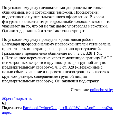
По уголовному делу следователями допрошены не только
обвиняемый, но и сотрудники таможни. Просмотрены
видеозаписи с пункта таможенного оформления. В крови
фигуранта выявлена тетрагидроканнабиноловая кислота, что
указывает на то, что он не так давно употреблял наркотики.
Однако задержанный и этот факт стал отрицать.
По уголовному делу проведена кропотливая работа.
Благодаря профессионализму правоохранителей установлена
причастность иностранца к совершению преступлений.
Гражданину предъявлено обвинение по ч. 2 ст. 328-1 УК
(«Незаконное перемещение через таможенную границу ЕАЭС
психотропных веществ в крупном размере группой лиц по
предварительному сговору»), ч. 3 ст. 328 («Незаконные с
целью сбыта хранение и перевозка психотропных веществ в
крупном размере, совершенные группой лиц по
предварительному сговору»). Он заключен под стражу.
Источник:
onlinebrest.by
#брест
#наркотик
61
Поделится
Facebook
Twitter
Google+
ReddIt
WhatsApp
Pinterest
Эл.
адрес