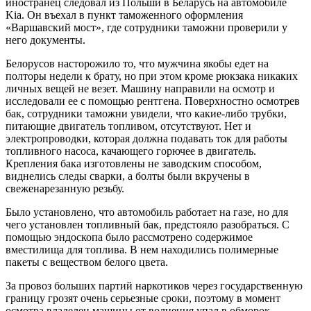
иностранец следовал из Польши в Беларусь на автомобиле
Kia. Он въехал в пункт таможенного оформления
«Варшавский мост», где сотрудники таможни проверили у
него документы.
Белорусов насторожило то, что мужчина якобы едет на
полторы недели к брату, но при этом кроме рюкзака никаких
личных вещей не везет. Машину направили на осмотр и
исследовали ее с помощью рентгена. Поверхностно осмотрев
бак, сотрудники таможни увидели, что какие-либо трубки,
питающие двигатель топливом, отсутствуют. Нет и
электропроводки, которая должна подавать ток для работы
топливного насоса, качающего горючее в двигатель.
Крепления бака изготовлены не заводским способом,
виднелись следы сварки, а болты были вкручены в
свеженарезанную резьбу.
Было установлено, что автомобиль работает на газе, но для
чего установлен топливный бак, предстояло разобраться. С
помощью эндоскопа было рассмотрено содержимое
вместилища для топлива. В нем находились полимерные
пакеты с веществом белого цвета.
За провоз больших партий наркотиков через государственную
границу грозят очень серьезные сроки, поэтому в момент
осмотра владелец машины от волнения упал в обморок.