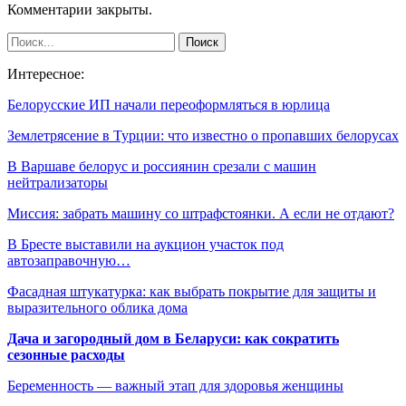
Комментарии закрыты.
Интересное:
Белорусские ИП начали переоформляться в юрлица
Землетрясение в Турции: что известно о пропавших белорусах
В Варшаве белорус и россиянин срезали с машин
нейтрализаторы
Миссия: забрать машину со штрафстоянки. А если не отдают?
В Бресте выставили на аукцион участок под
автозаправочную…
Фасадная штукатурка: как выбрать покрытие для защиты и
выразительного облика дома
Дача и загородный дом в Беларуси: как сократить
сезонные расходы
Беременность — важный этап для здоровья женщины