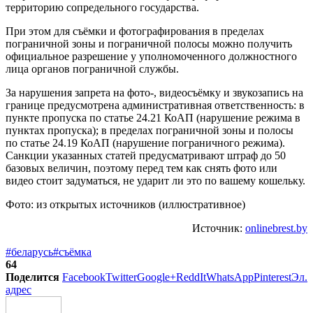
территорию сопредельного государства.
При этом для съёмки и фотографирования в пределах
пограничной зоны и пограничной полосы можно получить
официальное разрешение у уполномоченного должностного
лица органов пограничной службы.
За нарушения запрета на фото-, видеосъёмку и звукозапись на
границе предусмотрена административная ответственность: в
пункте пропуска по статье 24.21 КоАП (нарушение режима в
пунктах пропуска); в пределах пограничной зоны и полосы
по статье 24.19 КоАП (нарушение пограничного режима).
Санкции указанных статей предусматривают штраф до 50
базовых величин, поэтому перед тем как снять фото или
видео стоит задуматься, не ударит ли это по вашему кошельку.
Фото: из открытых источников (иллюстративное)
Источник:
onlinebrest.by
#беларусь
#съёмка
64
Поделится
Facebook
Twitter
Google+
ReddIt
WhatsApp
Pinterest
Эл.
адрес