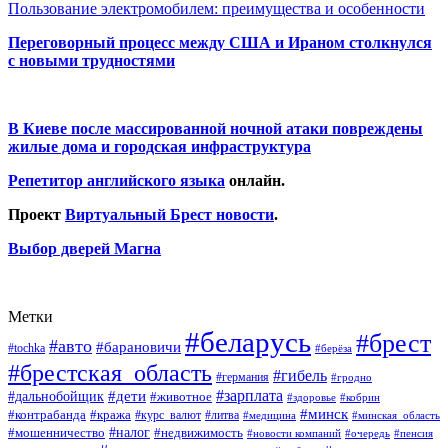
Пользование электромобилем: преимущества и особенности
Переговорный процесс между США и Ираном столкнулся
с новыми трудностями
В Киеве после массированной ночной атаки повреждены
жилые дома и городская инфраструктура
Репетитор английского языка
онлайн.
Проект
Виртуальный Брест новости
.
Выбор дверей Магна
Метки
#беларусь
#брест
#авто
#барановичи
#tochka
#берёза
#брестская_область
#гибель
#германия
#гродно
#зарплата
#дальнобойщик
#дети
#животное
#кобрин
#здоровье
#минск
#контрабанда
#кража
#курс_валют
#литва
#медицина
#минская_область
#налог
#мошенничество
#недвижимость
#новости компаний
#пенсия
#очередь