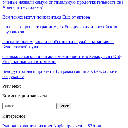
Ученые назвали самую оптимальную продолжительность сна.
А вы спите столько?
Вам также могут понравиться
Еще от автора
Польша закрывает границу для белорусских и российских
грузовиков
Пограничная Афиша и особенности службы на заставе в
Беловежской пуще
Сколько алкоголя и сигарет можно ввезти в Беларусь из Duty
Free, напомнили в таможне
Белорус пытался провезти 17 грамм гашиша в бейсболке и
безрукавке
Prev
Next
Комментарии закрыты.
Интересное:
Рыночная капитализация Apple превысила $3 трлн