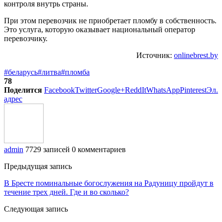
контроля внутрь страны.
При этом перевозчик не приобретает пломбу в собственность.
Это услуга, которую оказывает национальный оператор
перевозчику.
Источник:
onlinebrest.by
#беларусь
#литва
#пломба
78
Поделится
Facebook
Twitter
Google+
ReddIt
WhatsApp
Pinterest
Эл.
адрес
admin
7729 записей
0 комментариев
Предыдущая запись
В Бресте поминальные богослужения на Радуницу пройдут в
течение трех дней. Где и во сколько?
Следующая запись