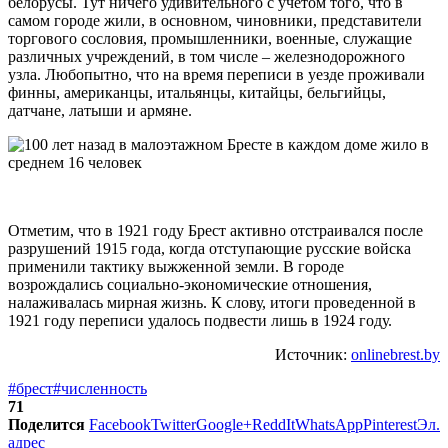
белорусы. Тут ничего удивительного с учетом того, что в
самом городе жили, в основном, чиновники, представители
торгового сословия, промышленники, военные, служащие
различных учреждений, в том числе – железнодорожного
узла. Любопытно, что на время переписи в уезде проживали
финны, американцы, итальянцы, китайцы, бельгийцы,
датчане, латыши и армяне.
Отметим, что в 1921 году Брест активно отстраивался после
разрушений 1915 года, когда отступающие русские войска
применили тактику выжженной земли. В городе
возрождались социально-экономические отношения,
налаживалась мирная жизнь. К слову, итоги проведенной в
1921 году переписи удалось подвести лишь в 1924 году.
Источник:
onlinebrest.by
#брест
#численность
71
Поделится
Facebook
Twitter
Google+
ReddIt
WhatsApp
Pinterest
Эл.
адрес