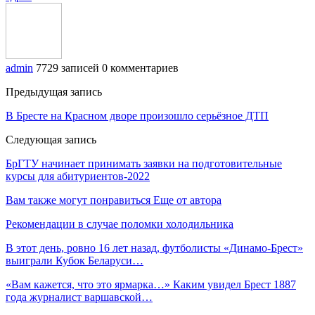
admin
7729 записей
0 комментариев
Предыдущая запись
В Бресте на Красном дворе произошло серьёзное ДТП
Следующая запись
БрГТУ начинает принимать заявки на подготовительные
курсы для абитуриентов-2022
Вам также могут понравиться
Еще от автора
Рекомендации в случае поломки холодильника
В этот день, ровно 16 лет назад, футболисты «Динамо-Брест»
выиграли Кубок Беларуси…
«Вам кажется, что это ярмарка…» Каким увидел Брест 1887
года журналист варшавской…