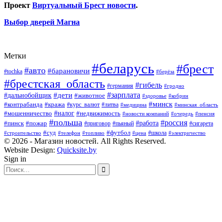
Проект
Виртуальный Брест новости
.
Выбор дверей Магна
Метки
#беларусь
#брест
#авто
#барановичи
#tochka
#берёза
#брестская_область
#гибель
#германия
#гродно
#зарплата
#дальнобойщик
#дети
#животное
#кобрин
#здоровье
#минск
#контрабанда
#кража
#курс_валют
#литва
#медицина
#минская_область
#налог
#мошенничество
#недвижимость
#новости компаний
#пенсия
#очередь
#польша
#россия
#работа
#пожар
#пинск
#приговор
#сигарета
#пьяный
#суд
#футбол
#топливо
#цена
#школа
#электричество
#строительство
#телефон
© 2026 - Магазин новостей. All Rights Reserved.
Website Design:
Quicksite.by
Sign in