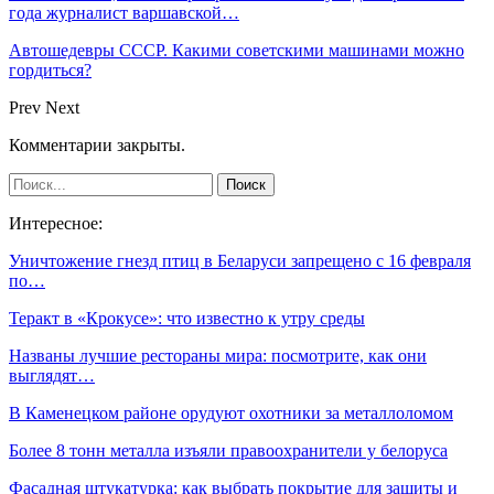
года журналист варшавской…
Автошедевры СССР. Какими советскими машинами можно
гордиться?
Prev
Next
Комментарии закрыты.
Интересное:
Уничтожение гнезд птиц в Беларуси запрещено с 16 февраля
по…
Теракт в «Крокусе»: что известно к утру среды
Названы лучшие рестораны мира: посмотрите, как они
выглядят…
В Каменецком районе орудуют охотники за металлоломом
Более 8 тонн металла изъяли правоохранители у белоруса
Фасадная штукатурка: как выбрать покрытие для защиты и