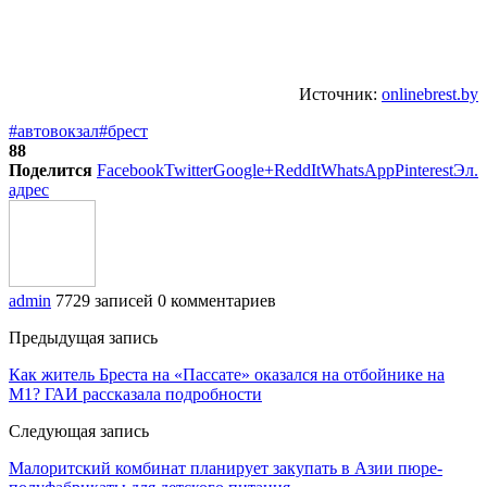
Источник:
onlinebrest.by
#автовокзал
#брест
88
Поделится
Facebook
Twitter
Google+
ReddIt
WhatsApp
Pinterest
Эл.
адрес
admin
7729 записей
0 комментариев
Предыдущая запись
Как житель Бреста на «Пассате» оказался на отбойнике на
М1? ГАИ рассказала подробности
Следующая запись
Малоритский комбинат планирует закупать в Азии пюре-