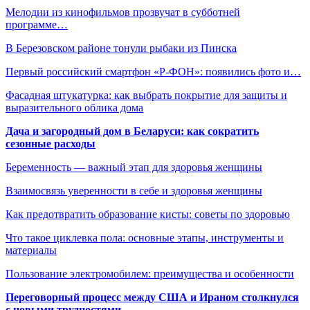
Мелодии из кинофильмов прозвучат в субботней
программе…
В Березовском районе тонули рыбаки из Пинска
Первый российский смартфон «Р-ФОН»: появились фото и…
Фасадная штукатурка: как выбрать покрытие для защиты и
выразительного облика дома
Дача и загородный дом в Беларуси: как сократить
сезонные расходы
Беременность — важный этап для здоровья женщины
Взаимосвязь уверенности в себе и здоровья женщины
Как предотвратить образование кисты: советы по здоровью
Что такое циклевка пола: основные этапы, инструменты и
материалы
Пользование электромобилем: преимущества и особенности
Переговорный процесс между США и Ираном столкнулся
с новыми трудностями