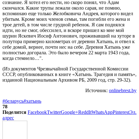
сознание. Я хотел его нести, но скоро понял, что Адам
скончался. Какие трупы лежали около сарая, не помню,
вспоминаю еще только Желобковича Андрея, которого видел
убитым. Кроме моих членов семьи, там погибли его жена и
трое детей, в том числе грудной ребенок. Я сам поднялся
идти, но не смог, обессилел, и вскоре пришел ко мне мой
шурин Яскевич Иосиф Антонович, проживавший на хуторе в
полутора примерно километрах от деревни Хатынь, и отвел к
себе домой, вернее, почти нес на себе. Деревня Хатынь уже
полностью догорала. Это было вечером 22 марта 1943 года,
когда стемнело…".
(Из документов Чрезвычайной Государственной Комиссии
СССР, опубликованных в книге «Хатынь. Трагедия и память»,
изданной Национальным Архивом РБ, 2009 год, стр. 29-32).
Источник:
onlinebrest.by
#беларусь
#хатынь
78
Поделится
Facebook
Twitter
Google+
ReddIt
WhatsApp
Pinterest
Эл.
адрес