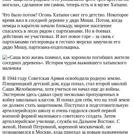
могилах, сделанное им самим, теперь есть и в музее Хатыни.
Что было потом? Огонь Хатыни сжег его детство. Некоторое
время жил в соседней деревне у дяди Миши. Потом, когда
немцы и каратели начали блокаду, мирное население
спасалось в лесах рядом с партизанами. Но в боевых
действиях не участвовал. И вот новое горе – за связь с
партизанами гитлеровцы в гестапо зверски замучили его
дядю Мишу, партизана-подпольщика.
В 1944 году Советская Армия освободила родную землю.
Плещеницкий детский дом, куда попал, стал второй школой
Саши Желобковича, хотя учиться он начал еще до войны.
Экстерном здесь сдавал сразу несколько пропущенных в
войну школьных классов. И понял для себя, что на этой земле
он должен стать защитником. Поступил в подготовительную
артиллерийскую школу и очень гордился своей первой
военной формой маленького советского солдата. Затем
артиллерийское училище, служба на Дальнем Востоке. С
женой, Ниной Петровной, коренной москвичкой, он
познакомился в Москве, куда приехал за новым назначением