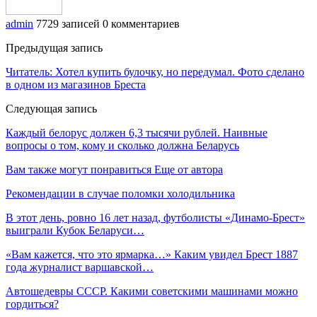
admin
7729 записей
0 комментариев
Предыдущая запись
Читатель: Хотел купить булочку, но передумал. Фото сделано
в одном из магазинов Бреста
Следующая запись
Каждый белорус должен 6,3 тысячи рублей. Наивные
вопросы о том, кому и сколько должна Беларусь
Вам также могут понравиться
Еще от автора
Рекомендации в случае поломки холодильника
В этот день, ровно 16 лет назад, футболисты «Динамо-Брест»
выиграли Кубок Беларуси…
«Вам кажется, что это ярмарка…» Каким увидел Брест 1887
года журналист варшавской…
Автошедевры СССР. Какими советскими машинами можно
гордиться?