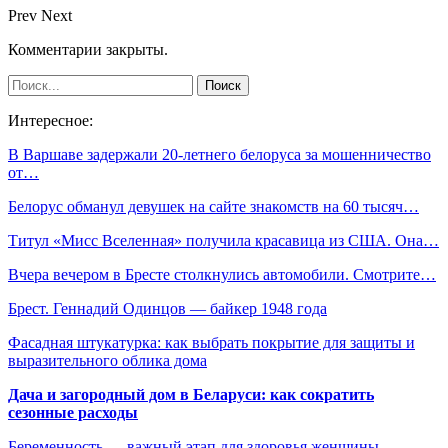
Prev
Next
Комментарии закрыты.
Интересное:
В Варшаве задержали 20-летнего белоруса за мошенничество
от…
Белорус обманул девушек на сайте знакомств на 60 тысяч…
Титул «Мисс Вселенная» получила красавица из США. Она…
Вчера вечером в Бресте столкнулись автомобили. Смотрите…
Брест. Геннадий Одинцов — байкер 1948 года
Фасадная штукатурка: как выбрать покрытие для защиты и
выразительного облика дома
Дача и загородный дом в Беларуси: как сократить
сезонные расходы
Беременность — важный этап для здоровья женщины