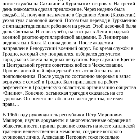
после службы на Сахалине и Курильских островах. На третий
день знакомства сделал предложение. Через неделю была
свадьба. И, получив назначение в Среднюю Азию (Казахстан),
уехал туда с молодой женой. Потом был перевод в Туркмению
с пятнадцатидневным ребенком на руках. Этой девочкой была
дочь Светлана. И снова учеба, на этот раз в Ленинградской
военной ракетно-артиллерийской академии. В Ленинграде
родился сын Коля. И снова дороги. После академии
направлен в Белорусский военный округ. Во время службы в
Гродно, который ему понравился, избирался депутатом
городского Совета народных депутатов. Еще служил в Бресте
и Центральной группе советских войск в Чехословакии.
Прошел достойный офицерский путь от лейтенанта до
подполковника. После ухода по состоянию здоровья в запас
вернулся с семьей в Гродно. Был приглашен на работу
референтом в Гродненскую областную организацию общества
«Знание». Конечно, хатынская трагедия сказалась на его
здоровье. Он ничего не забыл из своего детства, не имел
права…
В 1966 году руководитель республики Пётр Миронович
Машеров, изучив документы и многочисленные обращения
общественности, принял решение создать на месте хатынской
трагедии величественный мемориал, создание которого
курировал лично. Александр Петрович тоже посильно