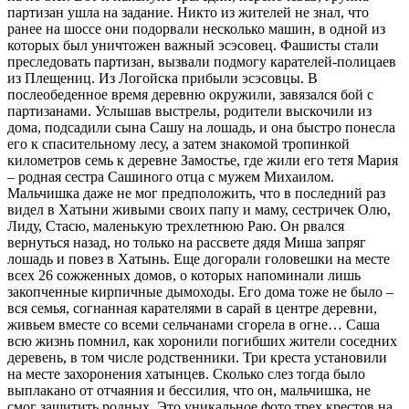
партизан ушла на задание. Никто из жителей не знал, что
ранее на шоссе они подорвали несколько машин, в одной из
которых был уничтожен важный эсэсовец. Фашисты стали
преследовать партизан, вызвали подмогу карателей-полицаев
из Плещениц. Из Логойска прибыли эсэсовцы. В
послеобеденное время деревню окружили, завязался бой с
партизанами. Услышав выстрелы, родители выскочили из
дома, подсадили сына Сашу на лошадь, и она быстро понесла
его к спасительному лесу, а затем знакомой тропинкой
километров семь к деревне Замостье, где жили его тетя Мария
– родная сестра Сашиного отца с мужем Михаилом.
Мальчишка даже не мог предположить, что в последний раз
видел в Хатыни живыми своих папу и маму, сестричек Олю,
Лиду, Стасю, маленькую трехлетнюю Раю. Он рвался
вернуться назад, но только на рассвете дядя Миша запряг
лошадь и повез в Хатынь. Еще догорали головешки на месте
всех 26 сожженных домов, о которых напоминали лишь
закопченные кирпичные дымоходы. Его дома тоже не было –
вся семья, согнанная карателями в сарай в центре деревни,
живьем вместе со всеми сельчанами сгорела в огне… Саша
всю жизнь помнил, как хоронили погибших жители соседних
деревень, в том числе родственники. Три креста установили
на месте захоронения хатынцев. Сколько слез тогда было
выплакано от отчаяния и бессилия, что он, мальчишка, не
смог защитить родных. Это уникальное фото трех крестов на