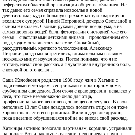
референтом областной организации общества «Знание». Не
так давно его семья справила новоселье в новой
девятиэтажке, куда в большую трехкомнатную квартиру он
вселился с супругой Ниной Петровной, дочерью Светланой и
сыном Николаем. Своими руками довели все до ума, а из
самых дорогих вещей были фотографии с историей уже его
семьи – счастливыми детскими лицами – продолжением его
рода, чудом оставшегося на земле. Спокойный,
рассудительный, крепкого телосложения, Александр
Петрович, когда мы встретились, внимательным взглядом
несколько минут изучал меня. Потом понимая, что я не
отстану, начал свой рассказ, а я чувствовал внутреннюю боль,
с которой он это делал…
Саша Желобкович родился в 1930 году, жил в Хатыни с
родителями и четырьмя сестричками в просторном доме,
срубленном еще дедом. Дом стоял с краю деревни, недалеко у
леса, что тоже немаловажно было для отца,
профессионального лесничего, знающего в лесу все. В свои
неполных 13 лет Саше доводилось помогать отцу, и он тоже
хорошо знал лес и его тропинки. Жили в деревне дружно,
пока внезапно обрушившаяся война не внесла свой расклад.
Хатынцы активно помогали партизанам, кормили, устраивали
на ночлег. Вот и накануне трагедии, переночевав, группа