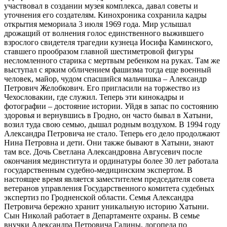
участвовал в создании музея комплекса, давал советы и
уточнения его создателям. Кинохроника сохранила кадры
открытия мемориала 3 июля 1969 года. Мир услышал
дрожащий от волнения голос единственного выжившего
взрослого свидетеля трагедии кузнеца Иосифа Каминского,
ставшего прообразом главной шестиметровой фигуры
несломленного старика с мертвым ребенком на руках. Там же
выступал с ярким обличением фашизма тогда еще военный
человек, майор, чудом спасшийся мальчишка – Александр
Петрович Желобкович. Его пригласили на торжество из
Чехословакии, где служил. Теперь эти кинокадры и
фотографии – достояние истории. Уйдя в запас по состоянию
здоровья и вернувшись в Гродно, он часто бывал в Хатыни,
возил туда свою семью, дышал родным воздухом. В 1994 году
Александра Петровича не стало. Теперь его дело продолжают
Нина Петровна и дети. Они также бывают в Хатыни, знают
там все. Дочь Светлана Александровна Авгусевич после
окончания мединститута и ординатуры более 30 лет работала
государственным судебно-медицинским экспертом. В
настоящее время является заместителем председателя совета
ветеранов управления Государственного комитета судебных
экспертиз по Гродненской области. Семья Александра
Петровича бережно хранит уникальную историю Хатыни.
Сын Николай работает в Департаменте охраны. В семье
внучки Александра Петровича Галины, логопеда по