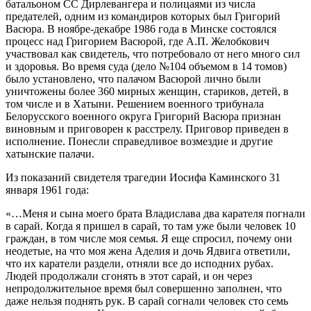
батальоном СС Дирлевангера и полицаями из числа
предателей, одним из командиров которых был Григорий
Васюра. В ноябре-декабре 1986 года в Минске состоялся
процесс над Григорием Васюрой, где А.П. Желобкович
участвовал как свидетель, что потребовало от него много сил
и здоровья. Во время суда (дело №104 объемом в 14 томов)
было установлено, что палачом Васюрой лично были
уничтожены более 360 мирных женщин, стариков, детей, в
том числе и в Хатыни. Решением военного трибунала
Белорусского военного округа Григорий Васюра признан
виновным и приговорен к расстрелу. Приговор приведен в
исполнение. Понесли справедливое возмездие и другие
хатынские палачи.
Из показаний свидетеля трагедии Иосифа Каминского 31
января 1961 года:
«…Меня и сына моего брата Владислава два карателя погнали
в сарай. Когда я пришел в сарай, то там уже были человек 10
граждан, в том числе моя семья. Я еще спросил, почему они
неодетые, на что моя жена Аделия и дочь Ядвига ответили,
что их каратели раздели, отняли все до исподних рубах.
Людей продолжали сгонять в этот сарай, и он через
непродолжительное время был совершенно заполнен, что
даже нельзя поднять рук. В сарай согнали человек сто семь