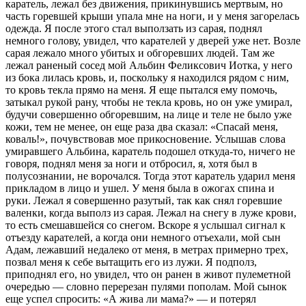
каратель, лежал без движения, прикинувшись мертвым, но
часть горевшей крыши упала мне на ноги, и у меня загорелась
одежда. Я после этого стал выползать из сарая, поднял
немного голову, увидел, что карателей у дверей уже нет. Возле
сарая лежало много убитых и обгоревших людей. Там же
лежал раненый сосед мой Альбин Феликсович Иотка, у него
из бока лилась кровь, и, поскольку я находился рядом с ним,
то кровь текла прямо на меня. Я еще пытался ему помочь,
затыкал рукой рану, чтобы не текла кровь, но он уже умирал,
будучи совершенно обгоревшим, на лице и теле не было уже
кожи, тем не менее, он еще раза два сказал: «Спасай меня,
коваль!», почувствовав мое прикосновение. Услышав слова
умиравшего Альбина, каратель подошел откуда-то, ничего не
говоря, поднял меня за ноги и отбросил, я, хотя был в
полусознании, не ворочался. Тогда этот каратель ударил меня
прикладом в лицо и ушел. У меня была в ожогах спина и
руки. Лежал я совершенно разутый, так как снял горевшие
валенки, когда выполз из сарая. Лежал на снегу в луже крови,
то есть смешавшейся со снегом. Вскоре я услышал сигнал к
отъезду карателей, а когда они немного отъехали, мой сын
Адам, лежавший недалеко от меня, в метрах примерно трех,
позвал меня к себе вытащить его из лужи. Я подполз,
приподнял его, но увидел, что он ранен в живот пулеметной
очередью — словно перерезан пулями пополам. Мой сынок
еще успел спросить: «А жива ли мама?» — и потерял