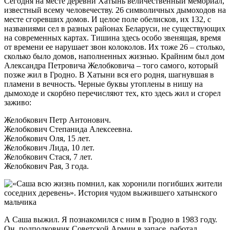
Сегодня на месте деревни Хатынь величественный мемориал,
известный всему человечеству. 26 символичных дымоходов на
месте сгоревших домов. И целое поле обелисков, их 132, с
названиями сел в разных районах Беларуси, не существующих
на современных картах. Тишина здесь особо звенящая, время
от времени ее нарушает звон колоколов. Их тоже 26 – столько,
сколько было домов, наполненных жизнью. Крайним был дом
Александра Петровича Желобковича – того самого, который
позже жил в Гродно. В Хатыни вся его родня, шагнувшая в
пламени в вечность. Черные буквы утоплены в нишу на
дымоходе и скорбно перечисляют тех, кто здесь жил и сгорел
заживо:
Желобкович Петр Антонович.
Желобкович Степанида Алексеевна.
Желобкович Оля, 15 лет.
Желобкович Лида, 10 лет.
Желобкович Стася, 7 лет.
Желобкович Рая, 3 года.
А Саша выжил. Я познакомился с ним в Гродно в 1983 году.
Он, подполковник Советской Армии в запасе, работал