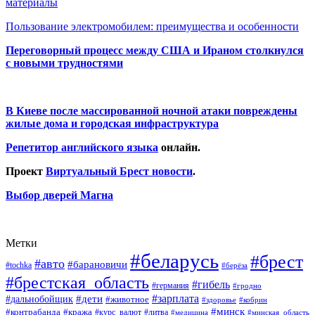
материалы
Пользование электромобилем: преимущества и особенности
Переговорный процесс между США и Ираном столкнулся
с новыми трудностями
В Киеве после массированной ночной атаки повреждены
жилые дома и городская инфраструктура
Репетитор английского языка
онлайн.
Проект
Виртуальный Брест новости
.
Выбор дверей Магна
Метки
#беларусь
#брест
#авто
#барановичи
#tochka
#берёза
#брестская_область
#гибель
#германия
#гродно
#зарплата
#дальнобойщик
#дети
#животное
#кобрин
#здоровье
#минск
#контрабанда
#кража
#курс_валют
#литва
#медицина
#минская_область