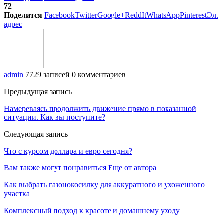
72
Поделится
Facebook
Twitter
Google+
ReddIt
WhatsApp
Pinterest
Эл.
адрес
admin
7729 записей
0 комментариев
Предыдущая запись
Намереваясь продолжить движение прямо в показанной
ситуации. Как вы поступите?
Следующая запись
Что с курсом доллара и евро сегодня?
Вам также могут понравиться
Еще от автора
Как выбрать газонокосилку для аккуратного и ухоженного
участка
Комплексный подход к красоте и домашнему уходу