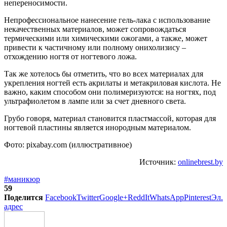
непереносимости.
Непрофессиональное нанесение гель-лака с использование
некачественных материалов, может сопровождаться
термическими или химическими ожогами, а также, может
привести к частичному или полному онихолизису –
отхождению ногтя от ногтевого ложа.
Так же хотелось бы отметить, что во всех материалах для
укрепления ногтей есть акрилаты и метакриловая кислота. Не
важно, каким способом они полимеризуются: на ногтях, под
ультрафиолетом в лампе или за счет дневного света.
Грубо говоря, материал становится пластмассой, которая для
ногтевой пластины является инородным материалом.
Фото: pixabay.com (иллюстративное)
Источник:
onlinebrest.by
#маникюр
59
Поделится
Facebook
Twitter
Google+
ReddIt
WhatsApp
Pinterest
Эл.
адрес