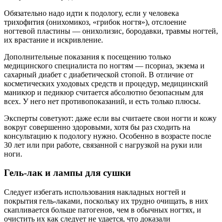
Обязательно надо идти к подологу, если у человека
трихофития (онихомикоз, «грибок ногтя»), отслоение
ногтевой пластины — онихолизис, бородавки, травмы ногтей,
их врастание и искривление.
Дополнительные показания к посещению только
медицинского специалиста по ногтям — псориаз, экзема и
сахарный диабет с диабетической стопой. В отличие от
косметических уходовых средств и процедур, медицинский
маникюр и педикюр считается абсолютно безопасным для
всех. У него нет противопоказаний, и есть только плюсы.
Эксперты советуют: даже если вы считаете свои ногти и кожу
вокруг совершенно здоровыми, хотя бы раз сходить на
консультацию к подологу нужно. Особенно в возрасте после
30 лет или при работе, связанной с нагрузкой на руки или
ноги.
Гель-лак и л
ампы для сушки
Следует избегать использования накладных ногтей и
покрытия гель-лаками, поскольку их трудно очищать, в них
скапливается больше патогенов, чем в обычных ногтях, и
очистить их как следует не удается, что доказали