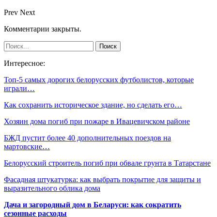
Prev
Next
Комментарии закрыты.
Интересное:
​Топ-5 самых дорогих белорусских футболистов, которые
играли…
Как сохранить историческое здание, но сделать его…
Хозяин дома погиб при пожаре в Ивацевичском районе
БЖД пустит более 40 дополнительных поездов на
мартовские…
Белорусский строитель погиб при обвале грунта в Татарстане
Фасадная штукатурка: как выбрать покрытие для защиты и
выразительного облика дома
Дача и загородный дом в Беларуси: как сократить
сезонные расходы