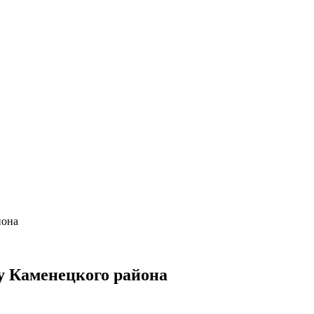
йона
су Каменецкого района