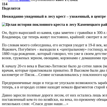
114
Поделится
Неожиданно увиденный в лесу крест – ухоженный, в центре о
Он, будто выросший из камня, едва заметен с гравийки в 300
Владимира, где теперь живут постоянно, крайний: смотрит в ле
По словам моего собеседника, его история уходит в 19-й век, 
Яцкович, Погубятич – выходили к «центральному» гостинцу, к
1880 года рождения , который говорил, что уже в своем детств
возов, груженых зерном, овощами, корзинами с домашними прод
К началу 20-го века в Высоко-Литовске было до сотни лавок (
врачам, которые практиковали приватно. В Высоком были два п
километре от Пясок…Селяне останавливались у поклонного крес
Предприимчивые люди и тогда не упускали возможность заработ
теперь, а в огородах селяне находят немало фрагментов старо
Давно заросли полевые дороги лесом, от них остались лишь з
поставленный кем-то по-хозяйски, на века, по-прежнему обещае
нескольких слов: «Спаси души наши…»