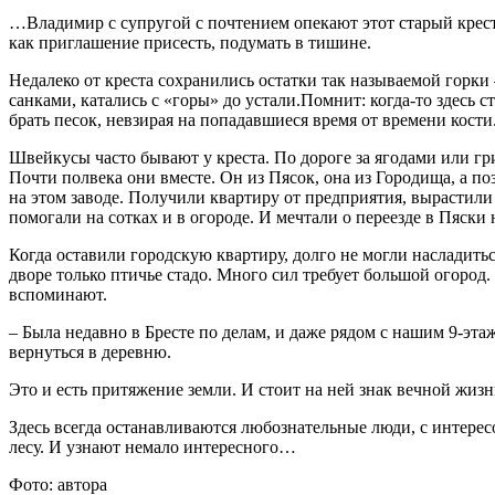
…Владимир с супругой с поч­тением опекают этот старый крес
как приглашение присесть, подумать в тишине.
Недалеко от креста сохранились остатки так называ­емой горки
санками, катались с «горы» до ус­тали.Помнит: когда-то здесь 
брать песок, невзирая на попадавшиеся время от времени кост
Швейкусы часто бывают у креста. По дороге за ягодами или гр
Почти полвека они вместе. Он из Пясок, она из Городища, а поз
на этом заводе. Получили квартиру от предприятия, вырастили
помогали на сотках и в огороде. И мечтали о переезде в Пяски 
Когда оставили городскую квартиру, долго не могли насладитьс
дворе только птичье стадо. Много сил требует большой огород.
вспоминают.
– Была недавно в Бресте по делам, и даже рядом с нашим 9-эта
вернуться в деревню.
Это и есть притяжение земли. И стоит на ней знак вечной жизн
Здесь всегда останавливаются любознательные люди, с интерес
лесу. И узнают немало интересного…
Фото: автора