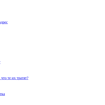
адрес
т
что те их тратят?
тка