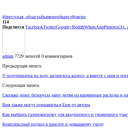
#брестская_область
#каменец
#крест
#пяски
114
Поделится
Facebook
Twitter
Google+
ReddIt
WhatsApp
Pinterest
Эл. 
admin
7729 записей
0 комментариев
Предыдущая запись
У полуприцепа на ходу загорелось колесо, а вместе с ним и тен
Следующая запись
Сколько денег белорусы дают детям на карманные расходы и на 
Вам также могут понравиться
Еще от автора
Как выбрать газонокосилку для аккуратного и ухоженного учас
Комплексный подход к красоте и домашнему уходу