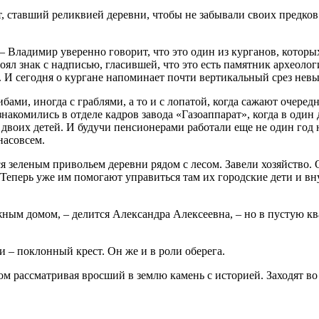
т, ставший реликвией деревни, чтобы не забывали своих предко
 – Владимир уверенно говорит, что это один из курганов, котор
стоял знак с надписью, гласившей, что это есть памятник археоло
и. И сегодня о кургане напоминает почти вертикальный срез нев
ибами, иногда с граблями, а то и с лопатой, когда сажают очер
накомились в отделе кадров завода «Газоаппарат», когда в один 
 двоих детей. И будучи пенсионерами работали еще не один год 
насовсем.
я зеленым привольем деревни рядом с лесом. Завели хозяйство. 
 Теперь уже им помогают управиться там их городские дети и вн
жным домом, – делится Александра Алексеевна, – но в пустую ква
и – поклонный крест. Он же и в роли оберега.
ом рассматривая вросший в землю камень с историей. Заходят во