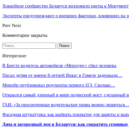
Хоккейное сообщество Беларуси возложило цветы к Монумен
Эксперты предупреждают о внешних факторах, влияющих на э
Prev
Next
Комментарии закрыты.
Интересное:
В Бресте водитель автомобиля «Мерседес» сбил человека
Писал детям от имени 8-летней Вики: в Гомеле задержали…
Минобр опубликовал результаты первого ЦЭ. Сколько…
Открылся самый длинный в мире подвесной мост, сделанный
ГАИ: «За просроченные водительские права можно лишиться
Фасадная штукатурка: как выбрать покрытие для защиты и выр
Дача и загородный дом в Беларуси: как сократить сезонные