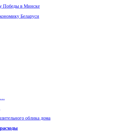
ту Победы в Минске
кономику Беларуси
 в…
…
азительного облика дома
 расходы