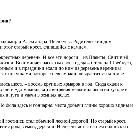
ория?
и Владимир и Александра Швейкусы. Родительский дом
н этот старый крест, слившийся с камнем.
 окрестных деревень. И все эти дороги – из Плянты, Свитичей,
 жизни. Вспоминает рассказы своего деда – Степана Швейкуса,
ресеньям и в праздники ехали по ним из деревень вереницы
ся с покупками, которые невозможно «вырастить» на земле.
лось шесть – восемь крупных ярмарок в год. Сюда ехали к
хали и «до млына», хотя ветряная мельница была на хуторе в
я в пути и удачи в земных делах.
Но была здесь и гончарня: места добычи глины хорошо видны и
й гостинец стал обычной лесной дорогой. Но старый крест,
ния рода, семьи, деревни. И еще читается на нем надпись из