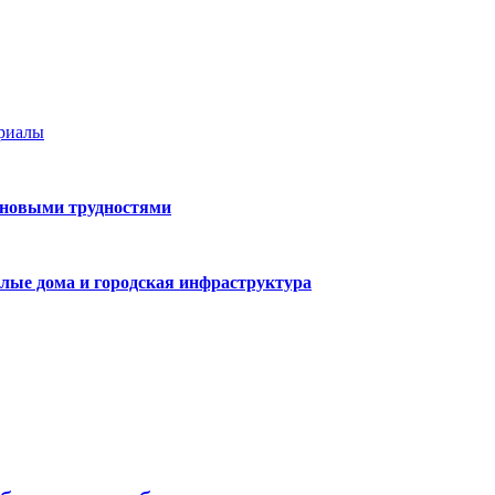
ериалы
 новыми трудностями
лые дома и городская инфраструктура