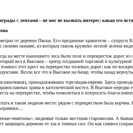
грады с лентами – не мог не вызвать интерес: какая его ист
-х метрах от деревни Пяски. Его преданные хранители – супруг
с своими окнами, из которых сквозь кружево лесной зелени виде
когда на месте нынешнего леса были поле и перекресток дорог из
оторый вел в Высокое – центр тогдашней торговой и культурной
е помнил этот крест на перекрестке полевых дорог; как по воск­
уктами. Везли все это в Высокое на базар, чтобы назад вернуть
магазинчиков), принадлежавших торговцам-евреям. Здесь проводи
равославных храма и католичес­кий костел. В Высокое нередко е
та на перекрестке, чтобы помолиться и попросить благословени
ать в таком людном месте: рядом с перекрестком была корчма. 
й керамики…
еленые«вмятины», видимые только местным старожилам. А бывши
т защищать деревню от зла и темных сил. Он как символ сохране