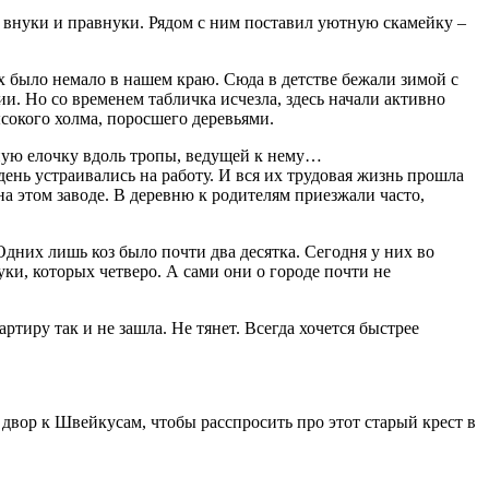
в внуки и правнуки. Рядом с ним поставил уютную скамейку –
ых было немало в нашем краю. Сюда в детстве бежали зимой с
гии. Но со временем табличка исчезла, здесь начали активно
ысокого холма, поросшего деревьями.
едную елочку вдоль тропы, ведущей к нему…
день уст­раивались на работу. И вся их трудовая жизнь прошла
на этом заводе. В деревню к родителям приезжали часто,
Одних лишь коз было почти два десятка. Сегодня у них во
уки, которых четверо. А сами они о городе почти не
ртиру так и не зашла. Не тянет. Всегда хочется быстрее
 двор к Швейкусам, чтобы расспросить про этот старый крест в